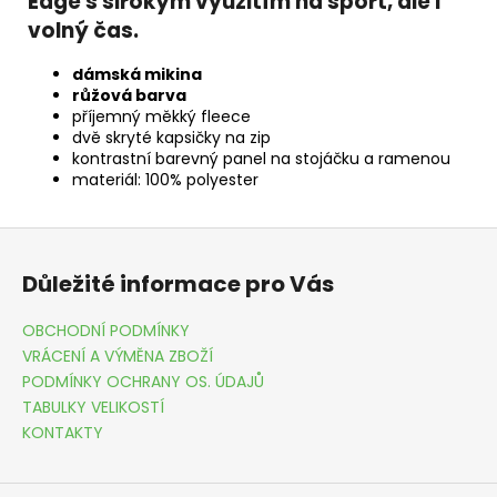
Edge s širokým využitím na sport, ale i
volný čas.
dámská mikina
růžová barva
příjemný měkký fleece
dvě skryté kapsičky na zip
kontrastní barevný panel na stojáčku a ramenou
materiál: 100% polyester
Z
á
Důležité informace pro Vás
p
a
OBCHODNÍ PODMÍNKY
t
VRÁCENÍ A VÝMĚNA ZBOŽÍ
í
PODMÍNKY OCHRANY OS. ÚDAJŮ
TABULKY VELIKOSTÍ
KONTAKTY