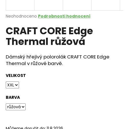
a
j
Průměrné
Neohodnoceno
Podrobnosti hodnocení
í
hodnocení
CRAFT CORE Edge
produktu
t
je
?
Thermal růžová
0,0
z
5
hvězdiček.
Dámský hřejivý polorolák CRAFT CORE Edge
Thermal v růžové barvě.
HLEDAT
VELIKOST
D
o
BARVA
p
o
r
u
Můžeme doručit do:
11.8.2026