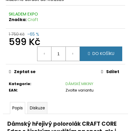
č
u
j
SKLADEM EXPO
e
Značka:
Craft
m
e
1 750 Kč
–65 %
599 Kč
CRAFT
Měrná
HYBRID
DO KOŠÍKU
WEATHER
cena:
BLACK
599
Zeptat se
Sdílet
Kč
Původně:
1
Kategorie
:
DÁMSKÉ MIKINY
250
EAN
:
Zvolte variantu
Kč
Popis
Diskuze
Dámský hřejivý polorolák CRAFT CORE