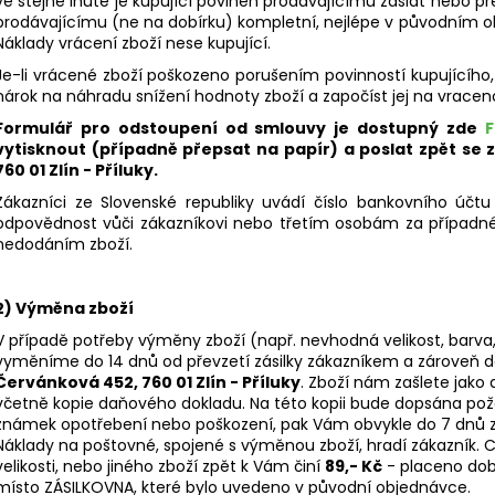
ve stejné lhůtě je kupující povinen prodávajícímu zaslat nebo p
prodávajícímu (ne na dobírku) kompletní, nejlépe v původním ob
Náklady vrácení zboží nese kupující.
Je-li vrácené zboží poškozeno porušením povinností kupujícího, 
nárok na náhradu snížení hodnoty zboží a započíst jej na vracen
Formulář pro odstoupení od smlouvy je dostupný zde
F
vytisknout (případně přepsat na papír) a poslat zpět se
760 01 Zlín - Příluky.
Zákazníci ze Slovenské republiky uvádí číslo bankovního účtu
odpovědnost vůči zákazníkovi nebo třetím osobám za případn
nedodáním zboží.
2) Výměna zboží
V případě potřeby výměny zboží (např. nevhodná velikost, barva
vyměníme do 14 dnů od převzetí zásilky zákazníkem a zároveň 
Červánková 452, 760 01 Zlín - Příluky
. Zboží nám zašlete jako
včetně kopie daňového dokladu. Na této kopii bude dopsána po
známek opotřebení nebo poškození, pak Vám obvykle do 7 dnů z
Náklady na poštovné, spojené s výměnou zboží, hradí zákazník. 
velikosti, nebo jiného zboží zpět k Vám činí
89,- Kč
- placeno dobí
místo ZÁSILKOVNA, které bylo uvedeno v původní objednávce.