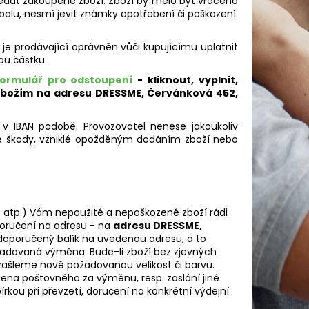
ředat zakoupené zboží. Zboží by mělo být vráceno
alu, nesmí jevit známky opotřebení či poškození.
je prodávající oprávněn vůči kupujícímu uplatnit
ou částku.
ormulář pro odstoupení
- kliknout, vyplnit,
 zbožím na adresu DRESSME, Červánková 452,
 v IBAN podobě. Provozovatel nenese jakoukoliv
é škody, vzniklé opožděným dodáním zboží nebo
, atp.) Vám nepoužité a nepoškozené zboží rádi
doručení na adresu - na
adresu DRESSME,
 doporučený balík na uvedenou adresu, a to
žadovaná výměna. Bude-li zboží bez zjevných
ašleme nově požadovanou velikost či barvu.
Cena poštovného za výměnu, resp. zaslání jiné
rkou při převzetí, doručení na konkrétní výdejní