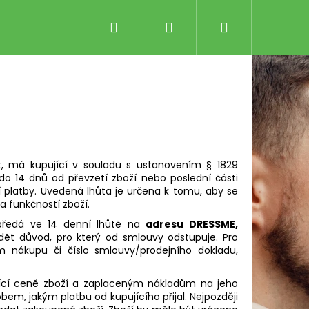
Hledat
Přihlášení
Nákupní
košík
t, má kupující v souladu s ustanovením § 1829
o 14 dnů od převzetí zboží nebo poslední části
í platby. Uvedená lhůta je určena k tomu, aby se
a funkčností zboží.
 předá ve 14 denní lhůtě na
adresu DRESSME,
Následující
LE RŮŽOVO-ČERNÉ
dět důvod, pro který od smlouvy odstupuje. Pro
nákupu či číslo smlouvy/prodejního dokladu,
Kč
ající ceně zboží a zaplaceným nákladům na jeho
m, jakým platbu od kupujícího přijal. Nejpozději