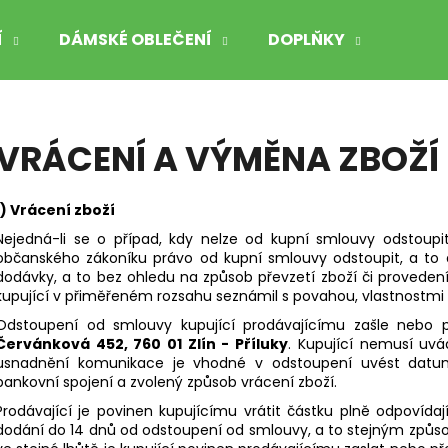
Í
DÁMSKÉ OBLEČENÍ
DOPLŇKY
Co potřebujete najít?
VRÁCENÍ A VÝMĚNA ZBOŽÍ
HLEDAT
1) Vrácení zboží
Nejedná-li se o případ, kdy nelze od kupní smlouvy odstoupi
občanského zákoníku právo od kupní smlouvy odstoupit, a to d
Doporučujeme
dodávky, a to bez ohledu na způsob převzetí zboží či proveden
kupující v přiměřeném rozsahu seznámil s povahou, vlastnostmi 
Odstoupení od smlouvy kupující prodávajícímu zašle nebo
FORCE MTB ANGLE ČERVENO-ČERNÉ
FORCE MTB ANG
Červánková 452, 760 01 Zlín - Příluky
. Kupující nemusí uvá
199 Kč
199 Kč
usnadnění komunikace je vhodné v odstoupení uvést datum 
Původně:
449 Kč
Původně:
449 
bankovní spojení a zvolený způsob vrácení zboží.
Prodávající je povinen kupujícímu vrátit částku plně odpovíd
dodání do 14 dnů od odstoupení od smlouvy, a to stejným způsobe