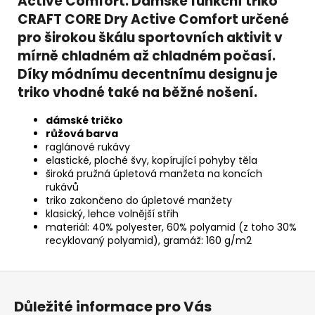
Active Comfort. Dámské funkční triko
CRAFT CORE Dry Active Comfort určené
pro širokou škálu sportovních aktivit v
mírně chladném až chladném počasí.
Díky módnímu decentnímu designu je
triko vhodné také na běžné nošení.
dámské tričko
růžová barva
raglánové rukávy
elastické, ploché švy, kopírující pohyby těla
široká pružná úpletová manžeta na koncích
rukávů
triko zakončeno do úpletové manžety
klasický, lehce volnější střih
materiál: 40% polyester, 60% polyamid (z toho 30%
recyklovaný polyamid), gramáž: 160 g/m2
Z
á
Důležité informace pro Vás