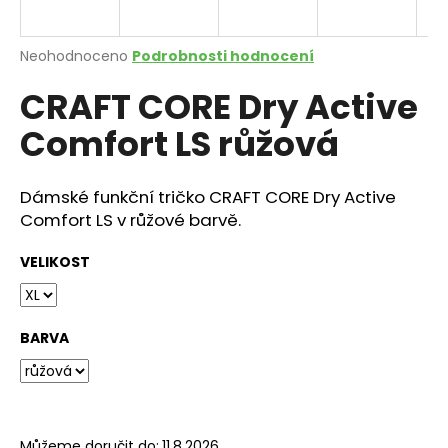
a
j
Průměrné
Neohodnoceno
Podrobnosti hodnocení
í
hodnocení
CRAFT CORE Dry Active
produktu
t
je
?
Comfort LS růžová
0,0
z
5
hvězdiček.
Dámské funkční tričko CRAFT CORE Dry Active
Comfort LS v růžové barvě.
HLEDAT
VELIKOST
D
o
BARVA
p
o
r
u
Můžeme doručit do:
11.8.2026