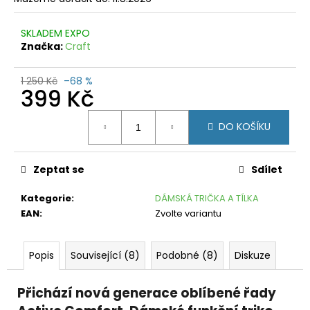
č
u
j
SKLADEM EXPO
e
Značka:
Craft
m
e
1 250 Kč
–68 %
399 Kč
CRAFT
Měrná
PRO
DO KOŠÍKU
DRY
cena:
NANOWEIGHT
LS
ČERNÁ
Zeptat se
Sdílet
W
799
Kategorie
:
DÁMSKÁ TRIČKA A TÍLKA
Kč
EAN
:
Zvolte variantu
Původně:
1
350
Kč
Popis
Související (8)
Podobné (8)
Diskuze
Přichází nová generace oblíbené řady