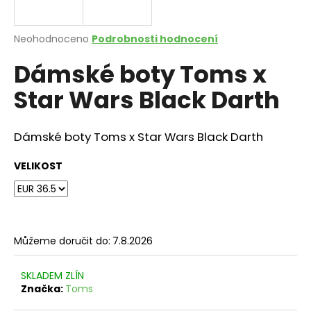
a
j
Průměrné
Neohodnoceno
Podrobnosti hodnocení
í
hodnocení
Dámské boty Toms x
produktu
t
je
?
Star Wars Black Darth
0,0
z
5
hvězdiček.
Dámské boty Toms x Star Wars Black Darth
HLEDAT
VELIKOST
D
o
Můžeme doručit do:
7.8.2026
p
o
SKLADEM ZLÍN
r
Značka:
Toms
u