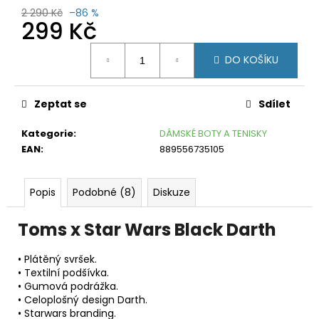
č
2 290 Kč
–86 %
u
299 Kč
j
e
Měrná
DO KOŠÍKU
cena:
m
e
Zeptat se
Sdílet
CRAFT
CORE
ESSENCE
Kategorie
:
DÁMSKÉ BOTY A TENISKY
THERMAL
EAN
:
889556735105
ŠEDÁ
199
Kč
Popis
Podobné (8)
Diskuze
Původně:
420
Kč
Toms x Star Wars Black Darth
• Plátěný svršek.
•
Textilní podšívka
.
•
Gumová podrážka
.
•
Celoplošný design Darth
.
•
Starwars branding.