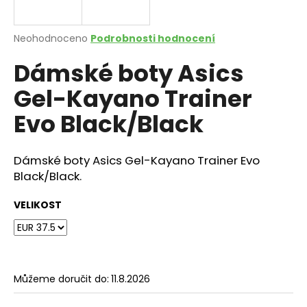
a
j
Průměrné
Neohodnoceno
Podrobnosti hodnocení
í
hodnocení
Dámské boty Asics
produktu
t
je
?
Gel-Kayano Trainer
0,0
z
Evo Black/Black
5
hvězdiček.
Dámské boty Asics Gel-Kayano Trainer Evo
HLEDAT
Black/Black.
VELIKOST
D
o
p
o
r
Můžeme doručit do:
11.8.2026
u