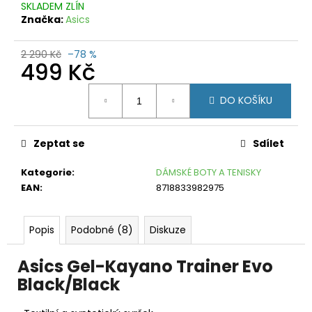
č
SKLADEM ZLÍN
u
Značka:
Asics
j
e
2 290 Kč
–78 %
m
499 Kč
e
Měrná
DO KOŠÍKU
cena:
CRAFT
CORE
DRY
ACTIVE
Zeptat se
Sdílet
COMFORT
LS
Kategorie
:
DÁMSKÉ BOTY A TENISKY
RŮŽOVÁ
EAN
:
8718833982975
399
Kč
Původně:
Popis
Podobné (8)
Diskuze
1
250
Kč
Asics Gel-Kayano Trainer Evo
Black/Black