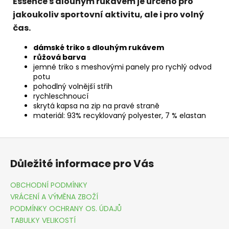
Essence s dlouhým rukávem je určeno pro
jakoukoliv sportovní aktivitu, ale i pro volný
čas.
dámské triko s dlouhým rukávem
růžová barva
jemné triko s meshovými panely pro rychlý odvod
potu
pohodlný volnější střih
rychleschnoucí
skrytá kapsa na zip na pravé straně
materiál: 93% recyklovaný polyester, 7 % elastan
Z
á
Důležité informace pro Vás
p
a
OBCHODNÍ PODMÍNKY
t
VRÁCENÍ A VÝMĚNA ZBOŽÍ
í
PODMÍNKY OCHRANY OS. ÚDAJŮ
TABULKY VELIKOSTÍ