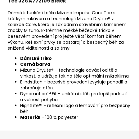
Tee J2GA772109 Black
Dámské funkční tričko Mizuno Impulse Core Tee s
krátkým rukávem a technologií Mizuno DryLite® z
kolekce Core, která je základním stavebním kamenem
značky Mizuno. Extrémně měkké běžecké tričko v
bezešvém provedení pro ještě větší komfort během
výkonu. Reflexní prvky se postarají o bezpečný běh za
snížené viditelnosti a za tmy.
Dámské triko
Černá barva
Mizuno DryLite® - technologie odvádí od těla
vlhkost, a udržuje tak na těle optimální mikroklima
Blindstitch - bezešvé provedení zvyšuje pohodlí a
zabraňuje otěru
Dynamotion™ Fit - unikátní střih pro lepší padnutí
a volnost pohybu
NightLite™ - reflexní logo a lemování pro bezpečný
běh
Materiál
- 100 % polyester
Z