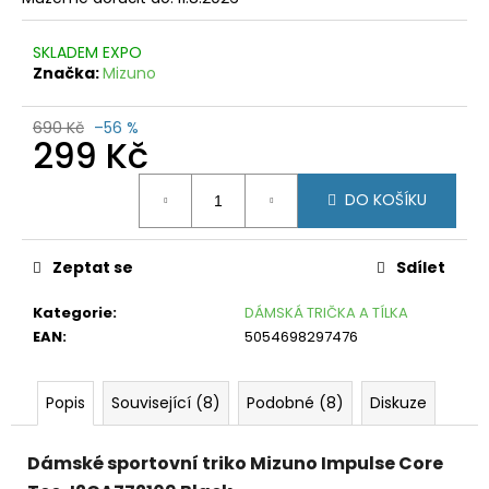
č
u
j
SKLADEM EXPO
e
Značka:
Mizuno
m
e
690 Kč
–56 %
299 Kč
CRAFT
Měrná
PRO
DO KOŠÍKU
DRY
cena:
NANOWEIGHT
LS
ČERNÁ
Zeptat se
Sdílet
W
799
Kategorie
:
DÁMSKÁ TRIČKA A TÍLKA
Kč
EAN
:
5054698297476
Původně:
1
350
Kč
Popis
Související (8)
Podobné (8)
Diskuze
Dámské sportovní triko Mizuno Impulse Core