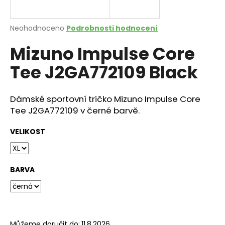
a
j
Průměrné
Neohodnoceno
Podrobnosti hodnocení
í
hodnocení
Mizuno Impulse Core
produktu
t
je
?
Tee J2GA772109 Black
0,0
z
5
hvězdiček.
Dámské sportovní tričko Mizuno Impulse Core
Tee J2GA772109 v černé barvě.
HLEDAT
VELIKOST
D
o
BARVA
p
o
r
u
Můžeme doručit do:
11.8.2026