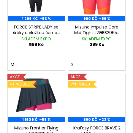
č
s
t
u
p
ů
j
r
1 299 KČ
–53 %
990 KČ
–59 %
e
m
o
FORCE STRIPE LADY se
Mizuno Impulse Core
e
šráky a vložkou černo-
Mid Tight J2GBB20653
d
šedé
Dubarry
SKLADEM EXPO
SKLADEM EXPO
u
599 Kč
399 Kč
CRAFT
k
PRO
DRY
t
NANOWEIGHT
M
S
SS
ů
ČERNÁ
AKCE
AKCE
799
Kč
VÝPRODEJ
VÝPRODEJ
Původně:
1
250
Kč
1 190 KČ
–58 %
890 KČ
–23 %
Mizuno Frontier Flying
Kraťasy FORCE BRAVE 2