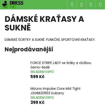
K
Přejít
Hledat
Náku
M
Přihlášen
na
o
obsah
Zpět
Zpět
košík
š
DÁMSKÉ KRAŤASY A
í
C
SUKNĚ
k
o
p
DÁMSKÉ ŠORTKY A SUKNĚ. FUNKČNÍ, SPORTOVNÍ KRAŤASY.
o
Nejprodávanější
t
ř
e
FORCE STRIPE LADY se šráky a vložkou
b
černo-šedé
SKLADEM EXPO
u
599 Kč
j
e
Mizuno Impulse Core Mid Tight
t
J2GBB20653 Dubarry
e
SKLADEM EXPO
399 Kč
n