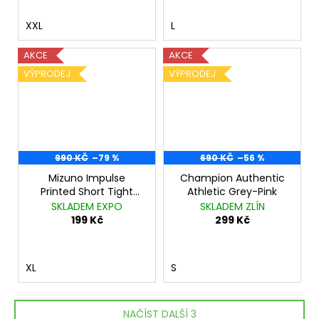
XXL
L
AKCE
AKCE
VÝPRODEJ
VÝPRODEJ
990 KČ
–79 %
690 KČ
–56 %
Mizuno Impulse
Champion Authentic
Printed Short Tight
Athletic Grey-Pink
J2GB925056 Hot Coral
SKLADEM EXPO
SKLADEM ZLÍN
199 Kč
299 Kč
XL
S
NAČÍST DALŠÍ 3