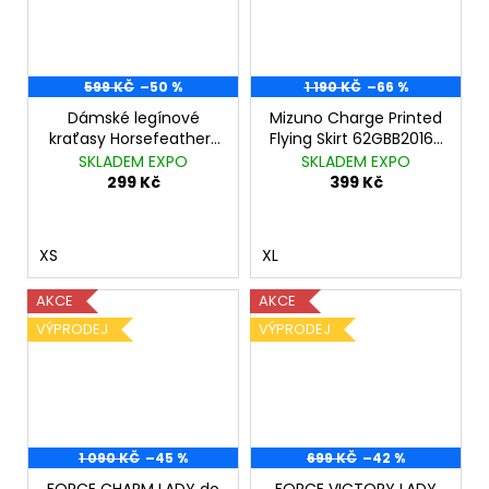
599 KČ
–50 %
1 190 KČ
–66 %
Dámské legínové
Mizuno Charge Printed
kraťasy Horsefeathers
Flying Skirt 62GBB20167
Tikka blossom
Purple Magic
SKLADEM EXPO
SKLADEM EXPO
299 Kč
399 Kč
XS
XL
AKCE
AKCE
VÝPRODEJ
VÝPRODEJ
1 090 KČ
–45 %
699 KČ
–42 %