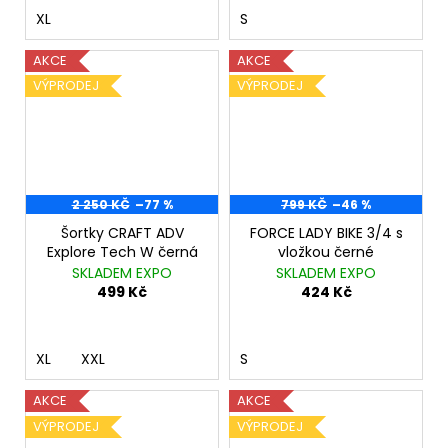
XL
S
AKCE
AKCE
VÝPRODEJ
VÝPRODEJ
2 250 KČ
–77 %
799 KČ
–46 %
Šortky CRAFT ADV
FORCE LADY BIKE 3/4 s
Explore Tech W černá
vložkou černé
SKLADEM EXPO
SKLADEM EXPO
499 Kč
424 Kč
XL
XXL
S
AKCE
AKCE
VÝPRODEJ
VÝPRODEJ