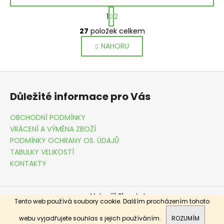
S
1
2
t
O
r
27
položek celkem
v
á
NAHORU
l
n
k
á
o
d
Z
v
a
á
á
c
Důležité informace pro Vás
n
p
í
í
p
a
OBCHODNÍ PODMÍNKY
r
t
VRÁCENÍ A VÝMĚNA ZBOŽÍ
v
í
PODMÍNKY OCHRANY OS. ÚDAJŮ
k
TABULKY VELIKOSTÍ
y
KONTAKTY
v
ý
p
Vytvořil Shoptet
i
Tento web používá soubory cookie. Dalším procházením tohoto
Copyright 2026
DRESSME.CZ
. Všechna práva vyhrazena.
s
webu vyjadřujete souhlas s jejich používáním.
ROZUMÍM