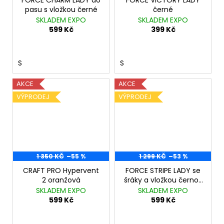
FORCE CHARM LADY do
FORCE VICTORY LADY
pasu s vložkou černé
černé
SKLADEM EXPO
SKLADEM EXPO
599 Kč
399 Kč
S
S
AKCE
AKCE
VÝPRODEJ
VÝPRODEJ
1 350 KČ
–55 %
1 299 KČ
–53 %
CRAFT PRO Hypervent
FORCE STRIPE LADY se
2 oranžová
šráky a vložkou černo-
růžové
SKLADEM EXPO
SKLADEM EXPO
599 Kč
599 Kč