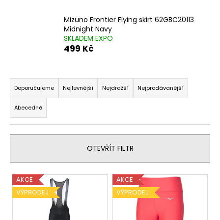
a
Mizuno Frontier Flying skirt 62GBC20113
j
Midnight Navy
í
SKLADEM EXPO
t
499 Kč
?
Ř
a
Doporučujeme
Nejlevnější
Nejdražší
Nejprodávanější
z
Abecedně
e
HLEDAT
n
í
OTEVŘÍT FILTR
p
D
r
o
V
o
p
AKCE
AKCE
o
ý
d
VÝPRODEJ
VÝPRODEJ
r
p
u
u
i
k