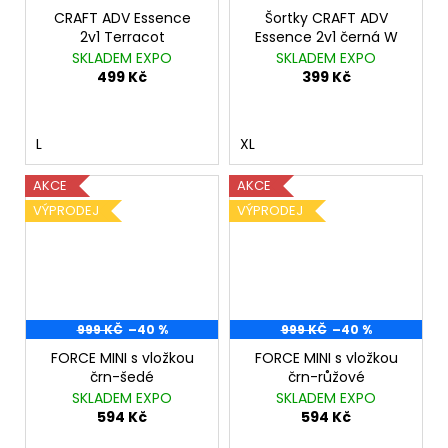
CRAFT ADV Essence
Šortky CRAFT ADV
2v1 Terracot
Essence 2v1 černá W
SKLADEM EXPO
SKLADEM EXPO
499 Kč
399 Kč
L
XL
AKCE
AKCE
VÝPRODEJ
VÝPRODEJ
999 KČ
–40 %
999 KČ
–40 %
FORCE MINI s vložkou
FORCE MINI s vložkou
črn-šedé
črn-růžové
SKLADEM EXPO
SKLADEM EXPO
594 Kč
594 Kč