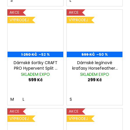
S
L
AKCE
AKCE
VÝPRODEJ
VÝPRODEJ
1 250 KČ
–52 %
599 KČ
–50 %
Dámské šortky CRAFT
Dámské legínové
PRO Hypervent Split 2
kraťasy Horsefeathers
růžová
Tikka typo
SKLADEM EXPO
SKLADEM EXPO
599 Kč
299 Kč
M
L
S
AKCE
AKCE
VÝPRODEJ
VÝPRODEJ