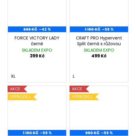
699 KČ
–42 %
1 190 KČ
–58 %
FORCE VICTORY LADY
CRAFT PRO Hypervent
černé
Split černá s růžovou
SKLADEM EXPO
SKLADEM EXPO
399 Kč
499 Kč
XL
L
AKCE
AKCE
VÝPRODEJ
VÝPRODEJ
1 190 KČ
–58 %
990 KČ
–59 %