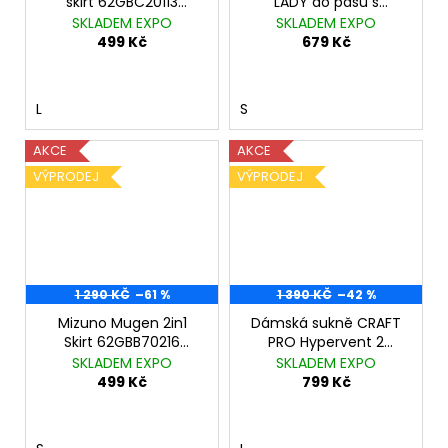
skirt 62GBC20113
LADY do pasu s
Midnight Navy
vložkou černé
SKLADEM EXPO
SKLADEM EXPO
499 Kč
679 Kč
L
S
AKCE
AKCE
VÝPRODEJ
VÝPRODEJ
1 290 KČ
–61 %
1 390 KČ
–42 %
Mizuno Mugen 2in1
Dámská sukně CRAFT
Skirt 62GBB70216
PRO Hypervent 2
Estate Blue
růžová
SKLADEM EXPO
SKLADEM EXPO
499 Kč
799 Kč