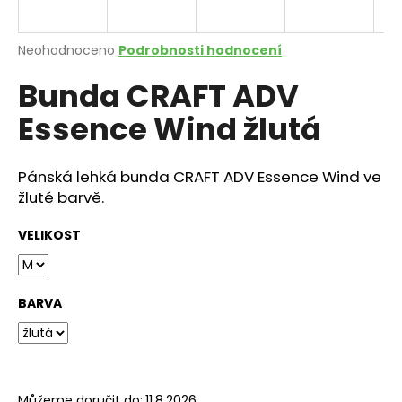
a
j
Průměrné
Neohodnoceno
Podrobnosti hodnocení
í
hodnocení
Bunda CRAFT ADV
produktu
t
je
?
Essence Wind žlutá
0,0
z
5
hvězdiček.
Pánská lehká bunda CRAFT ADV Essence Wind ve
žluté barvě.
HLEDAT
VELIKOST
D
o
BARVA
p
o
r
u
Můžeme doručit do:
11.8.2026