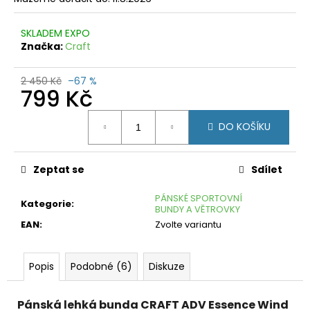
č
u
j
SKLADEM EXPO
e
Značka:
Craft
m
e
2 450 Kč
–67 %
799 Kč
CRAFT
Měrná
CORE
DO KOŠÍKU
GAIN
cena:
POINT
499
Zeptat se
Sdílet
Kč
Původně:
1
PÁNSKÉ SPORTOVNÍ
Kategorie
:
090
BUNDY A VĚTROVKY
Kč
EAN
:
Zvolte variantu
Popis
Podobné (6)
Diskuze
Pánská lehká bunda CRAFT ADV Essence Wind