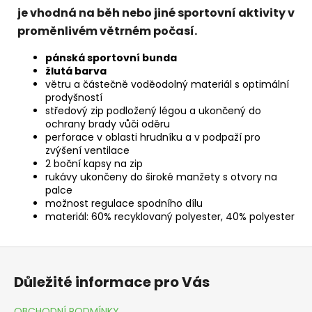
je vhodná na běh nebo jiné sportovní aktivity v
proměnlivém větrném počasí.
pánská sportovní bunda
žlutá barva
větru a částečně voděodolný materiál s optimální
prodyšností
středový zip podložený légou a ukončený do
ochrany brady vůči oděru
perforace v oblasti hrudníku a v podpaží pro
zvýšení ventilace
2 boční kapsy na zip
rukávy ukončeny do široké manžety s otvory na
palce
možnost regulace spodního dílu
materiál: 60% recyklovaný polyester, 40% polyester
Z
á
Důležité informace pro Vás
p
a
OBCHODNÍ PODMÍNKY