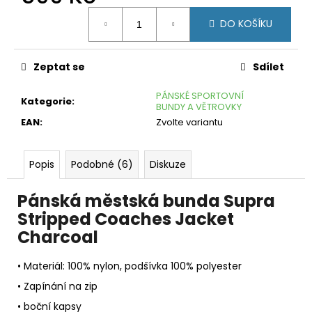
č
Měrná
u
DO KOŠÍKU
cena:
j
e
m
Zeptat se
Sdílet
e
PÁNSKÉ SPORTOVNÍ
Kategorie
:
FORCE
BUNDY A VĚTROVKY
SHORT
EAN
:
Zvolte variantu
KOTNÍKOVÉ
BÍLÉ
99
Popis
Podobné (6)
Diskuze
Kč
Pánská městská bunda Supra
Stripped Coaches Jacket
Charcoal
• Materiál: 100% nylon, podšívka 100% polyester
• Zapínání na zip
• boční kapsy