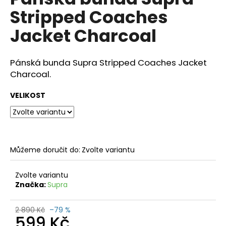
je
a
Stripped Coaches
0,0
z
j
Jacket Charcoal
5
í
hvězdiček.
t
Pánská bunda Supra Stripped Coaches Jacket
?
Charcoal.
VELIKOST
HLEDAT
Můžeme doručit do:
Zvolte variantu
D
o
Zvolte variantu
p
Značka:
Supra
o
r
2 890 Kč
–79 %
u
599 Kč