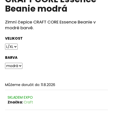
je
a
Beanie modrá
0,0
z
j
5
í
hvězdiček.
Zimní čepice CRAFT CORE Essence Beanie v
t
modré barvě.
?
VELIKOST
BARVA
HLEDAT
D
Můžeme doručit do:
11.8.2026
o
p
o
SKLADEM EXPO
r
Značka:
Craft
u