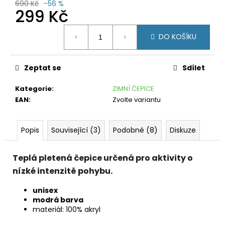
č
690 Kč
–56 %
299 Kč
u
j
Měrná
e
DO KOŠÍKU
cena:
m
e
Zeptat se
Sdílet
MIZUNO
HEAT
Kategorie
:
ZIMNÍ ČEPICE
CHARGE
EAN
:
Zvolte variantu
BT
TIGHT
J2GB177009
BLACK
Popis
Související (3)
Podobné (8)
Diskuze
799
Kč
Teplá pletená čepice určená pro aktivity o
Původně:
1
nízké intenzitě pohybu.
890
Kč
unisex
modrá barva
materiál: 100% akryl