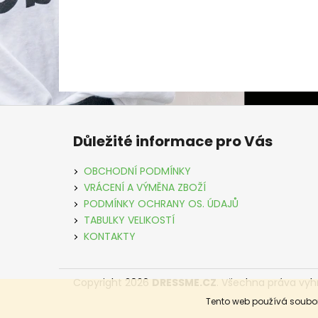
Z
á
Důležité informace pro Vás
p
a
OBCHODNÍ PODMÍNKY
t
VRÁCENÍ A VÝMĚNA ZBOŽÍ
í
PODMÍNKY OCHRANY OS. ÚDAJŮ
TABULKY VELIKOSTÍ
KONTAKTY
Copyright 2026
DRESSME.CZ
. Všechna práva vyh
Tento web používá soubor