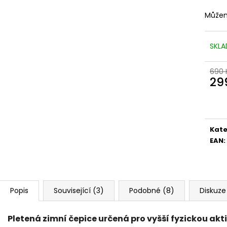
Můžem
SKLA
690 
29
Měr
cena
Kate
EAN
:
Popis
Související (3)
Podobné (8)
Diskuze
Pletená zimní čepice určená pro vyšší fyzickou akt