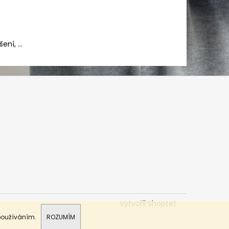
ní, ...
Vytvořil Shoptet
 používáním.
ROZUMÍM