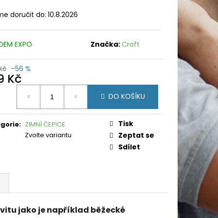
e doručit do:
10.8.2026
DEM EXPO
Značka:
Craft
Kč
–56 %
9 Kč
ná
DO KOŠÍKU
:
Tisk
gorie
:
ZIMNÍ ČEPICE
Zvolte variantu
Zeptat se
Sdílet
ivitu jako je například běžecké