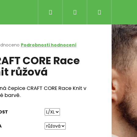
Hledat
Přihlášení
Nákupní
košík
rné
odnoceno
Podrobnosti hodnocení
cení
AFT CORE Race
ktu
it růžová
ček.
ená čepice CRAFT CORE Race Knit v
é barvě.
SENCE THERMAL ŠEDÁ
Následující
OST
č
A