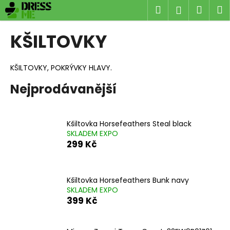
K
Přejít
Hledat
Náku
M
Přihlášen
na
o
obsah
Zpět
Zpět
košík
š
KŠILTOVKY
í
C
k
o
KŠILTOVKY, POKRÝVKY HLAVY.
p
Nejprodávanější
o
t
ř
Kšiltovka Horsefeathers Steal black
e
SKLADEM EXPO
299 Kč
b
u
j
Kšiltovka Horsefeathers Bunk navy
e
SKLADEM EXPO
399 Kč
t
e
n