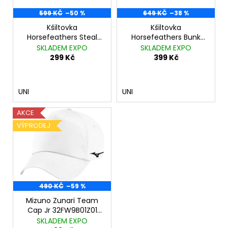
č
p
ů
u
r
599 KČ
–50 %
649 KČ
–38 %
j
o
Kšiltovka
Kšiltovka
e
Horsefeathers Steal
Horsefeathers Bunk
d
m
black
navy
SKLADEM EXPO
SKLADEM EXPO
u
e
299 Kč
399 Kč
k
DÁMSKÉ
t
TÍLKO
UNI
UNI
ů
CRAFT
ADV
HIT
AKCE
TMAVĚ
VÝPRODEJ
MODRÁ
SE
VZOREM
299
Kč
Původně:
990
490 KČ
–59 %
Kč
Mizuno Zunari Team
Cap Jr 32FW9B01Z01
White
SKLADEM EXPO