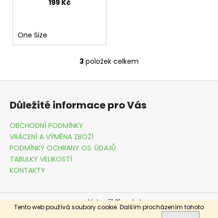
199 Kč
One Size
3
položek celkem
O
v
Z
l
á
á
Důležité informace pro Vás
d
p
a
a
OBCHODNÍ PODMÍNKY
c
t
VRÁCENÍ A VÝMĚNA ZBOŽÍ
í
í
PODMÍNKY OCHRANY OS. ÚDAJŮ
p
TABULKY VELIKOSTÍ
r
KONTAKTY
v
k
y
Vytvořil Shoptet
v
Tento web používá soubory cookie. Dalším procházením tohoto
ý
Copyright 2026
DRESSME.CZ
. Všechna práva vyhrazena.