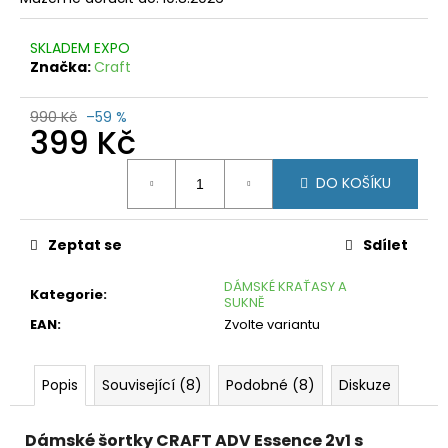
č
u
j
SKLADEM EXPO
e
Značka:
Craft
m
e
990 Kč
–59 %
399 Kč
FORCE
Měrná
SHORT
DO KOŠÍKU
KOTNÍKOVÉ
cena:
BÍLÉ
99
Zeptat se
Sdílet
Kč
DÁMSKÉ KRAŤASY A
Kategorie
:
SUKNĚ
EAN
:
Zvolte variantu
Popis
Související (8)
Podobné (8)
Diskuze
Dámské šortky CRAFT ADV Essence 2v1 s