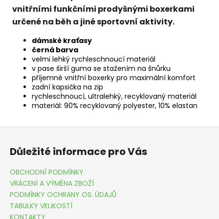
vnitřními funkčními prodyšnými boxerkami
určené na běh a jiné sportovní aktivity.
dámské kraťasy
černá barva
velmi lehký rychleschnoucí materiál
v pase širší guma se stažením na šnůrku
příjemné vnitřní boxerky pro maximální komfort
zadní kapsička na zip
rychleschnoucí, ultralehký, recyklovaný materiál
materiál: 90% recyklovaný polyester, 10% elastan
Z
á
Důležité informace pro Vás
p
a
OBCHODNÍ PODMÍNKY
t
VRÁCENÍ A VÝMĚNA ZBOŽÍ
í
PODMÍNKY OCHRANY OS. ÚDAJŮ
TABULKY VELIKOSTÍ
KONTAKTY