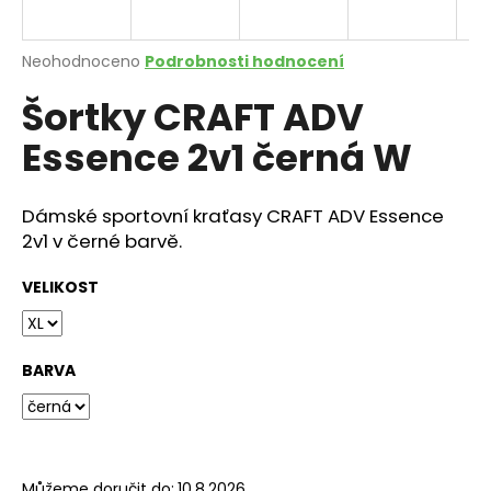
a
j
Průměrné
Neohodnoceno
Podrobnosti hodnocení
í
hodnocení
Šortky CRAFT ADV
produktu
t
je
?
Essence 2v1 černá W
0,0
z
5
hvězdiček.
Dámské sportovní kraťasy CRAFT ADV Essence
2v1 v černé barvě.
HLEDAT
VELIKOST
D
o
BARVA
p
o
r
u
Můžeme doručit do:
10.8.2026