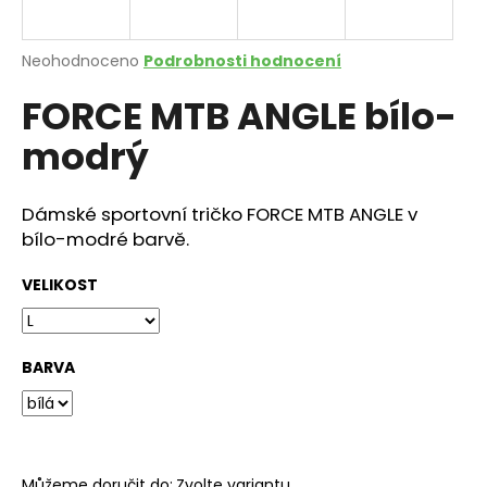
a
j
Průměrné
Neohodnoceno
Podrobnosti hodnocení
í
hodnocení
FORCE MTB ANGLE bílo-
produktu
t
je
?
modrý
0,0
z
5
hvězdiček.
Dámské sportovní tričko FORCE MTB ANGLE v
bílo-modré barvě.
HLEDAT
VELIKOST
D
o
BARVA
p
o
r
u
Můžeme doručit do:
Zvolte variantu