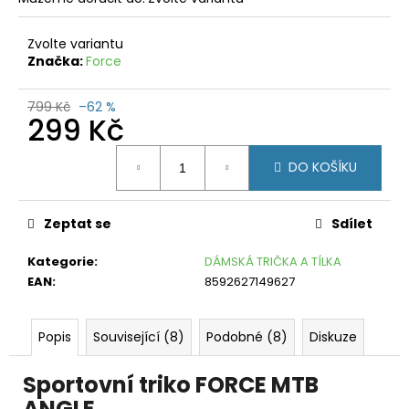
č
u
j
Zvolte variantu
e
Značka:
Force
m
e
799 Kč
–62 %
299 Kč
MIZUNO
Měrná
HEAT
DO KOŠÍKU
CHARGE
cena:
BT
TIGHT
J2GB177009
Zeptat se
Sdílet
BLACK
799
Kategorie
:
DÁMSKÁ TRIČKA A TÍLKA
Kč
EAN
:
8592627149627
Původně:
1
890
Kč
Popis
Související (8)
Podobné (8)
Diskuze
Sportovní triko FORCE MTB
ANGLE