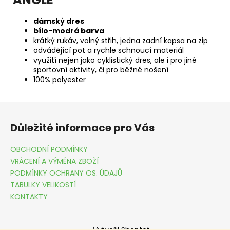
dámský dres
bílo-modrá barva
krátký rukáv, volný střih, jedna zadní kapsa na zip
odvádějící pot a rychle schnoucí materiál
využití nejen jako cyklistický dres, ale i pro jiné
sportovní aktivity, či pro běžné nošení
100% polyester
Z
á
Důležité informace pro Vás
p
a
OBCHODNÍ PODMÍNKY
t
VRÁCENÍ A VÝMĚNA ZBOŽÍ
í
PODMÍNKY OCHRANY OS. ÚDAJŮ
TABULKY VELIKOSTÍ
KONTAKTY