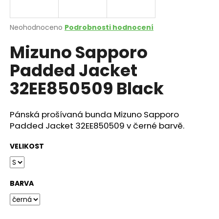
a
j
Průměrné
Neohodnoceno
Podrobnosti hodnocení
í
hodnocení
Mizuno Sapporo
produktu
t
je
?
Padded Jacket
0,0
z
32EE850509 Black
5
hvězdiček.
Pánská prošívaná bunda Mizuno Sapporo
HLEDAT
Padded Jacket 32EE850509 v černé barvě.
VELIKOST
D
o
p
BARVA
o
r
u