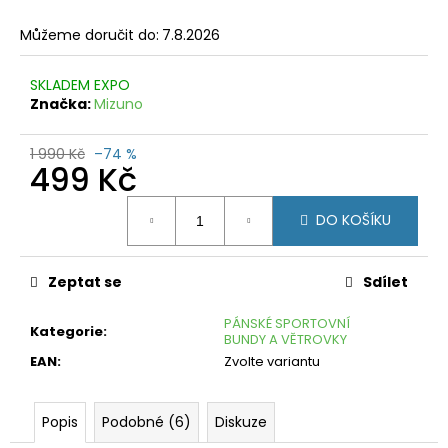
č
u
Můžeme doručit do:
7.8.2026
j
e
SKLADEM EXPO
m
Značka:
Mizuno
e
PONOŽKY
1 990 Kč
–74 %
499 Kč
FORCE
SECTOR
BÍLÉ
Měrná
DO KOŠÍKU
cena:
99
Kč
Původně:
299
Zeptat se
Sdílet
Kč
PÁNSKÉ SPORTOVNÍ
Kategorie
:
BUNDY A VĚTROVKY
EAN
:
Zvolte variantu
Popis
Podobné (6)
Diskuze