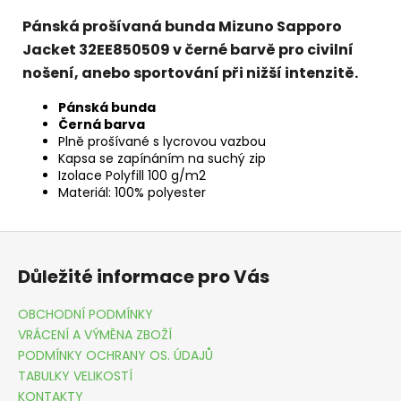
Pánská prošívaná bunda Mizuno Sapporo
Jacket 32EE850509 v černé barvě pro civilní
nošení, anebo sportování při nižší intenzitě.
Pánská bunda
Černá barva
Plně prošívané s lycrovou vazbou
Kapsa se zapínáním na suchý zip
Izolace Polyfill 100 g/m2
Materiál: 100% polyester
Z
á
Důležité informace pro Vás
p
a
OBCHODNÍ PODMÍNKY
t
VRÁCENÍ A VÝMĚNA ZBOŽÍ
í
PODMÍNKY OCHRANY OS. ÚDAJŮ
TABULKY VELIKOSTÍ
KONTAKTY