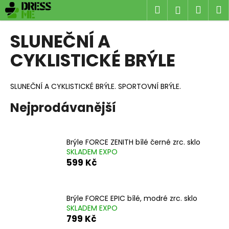
K
Přejít
Hledat
Náku
M
Přihlášen
na
o
obsah
Zpět
Zpět
košík
š
SLUNEČNÍ A
í
C
CYKLISTICKÉ BRÝLE
k
o
p
SLUNEČNÍ A CYKLISTICKÉ BRÝLE. SPORTOVNÍ BRÝLE.
o
Nejprodávanější
t
ř
e
Brýle FORCE ZENITH bílé černé zrc. sklo
b
SKLADEM EXPO
u
599 Kč
j
e
Brýle FORCE EPIC bílé, modré zrc. sklo
t
SKLADEM EXPO
e
799 Kč
n