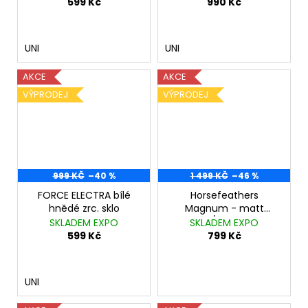
599 Kč
990 Kč
UNI
UNI
AKCE
AKCE
VÝPRODEJ
VÝPRODEJ
999 KČ
–40 %
1 499 KČ
–46 %
FORCE ELECTRA bílé
Horsefeathers
hnědé zrc. sklo
Magnum - matt
black/mirror red
SKLADEM EXPO
SKLADEM EXPO
599 Kč
799 Kč
UNI