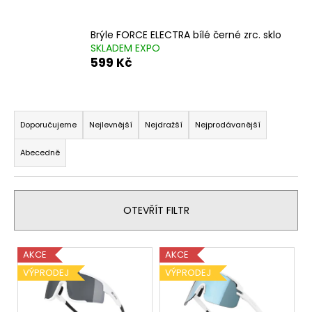
a
j
Brýle FORCE ELECTRA bílé černé zrc. sklo
SKLADEM EXPO
í
599 Kč
t
?
Ř
a
Doporučujeme
Nejlevnější
Nejdražší
Nejprodávanější
z
Abecedně
e
HLEDAT
n
í
OTEVŘÍT FILTR
p
D
r
o
V
o
p
AKCE
AKCE
o
ý
d
VÝPRODEJ
VÝPRODEJ
r
p
u
u
i
k