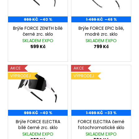
č
s
t
u
p
ů
j
r
999 KČ
–40 %
1 499 KČ
–46 %
e
m
o
Brýle FORCE ZENITH bílé
Brýle FORCE EPIC bílé,
e
černé zrc. sklo
modré zrc. sklo
d
SKLADEM EXPO
SKLADEM EXPO
u
599 Kč
799 Kč
MIZUNO
k
IMPULSE
PRINTED
t
SHORT
TIGHT
ů
AKCE
AKCE
J2GB925056
VÝPRODEJ
VÝPRODEJ
HOT
CORAL
199
Kč
Původně:
990
999 KČ
–40 %
1 499 KČ
–33 %
Kč
Brýle FORCE ELECTRA
FORCE ELECTRA černé
bílé černé zrc. sklo
fotochromatické sklo
SKLADEM EXPO
SKLADEM EXPO