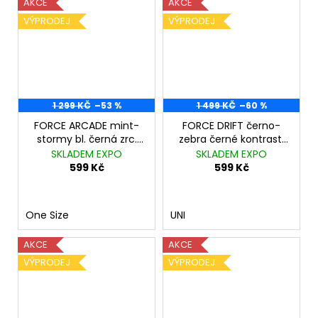
AKCE
AKCE
VÝPRODEJ
VÝPRODEJ
1 299 KČ
–53 %
1 499 KČ
–60 %
FORCE ARCADE mint-
FORCE DRIFT černo-
stormy bl. černá zrc.
zebra černé kontrast.
skla
sklo
SKLADEM EXPO
SKLADEM EXPO
599 Kč
599 Kč
One Size
UNI
AKCE
AKCE
VÝPRODEJ
VÝPRODEJ