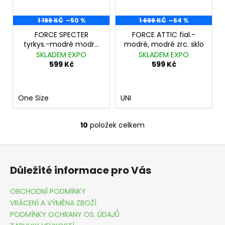
1 199 KČ
–50 %
1 699 KČ
–64 %
FORCE SPECTER
FORCE ATTIC fial.-
tyrkys.-modré modré
modré, modré zrc. sklo
zrc. sklo
SKLADEM EXPO
SKLADEM EXPO
599 Kč
599 Kč
One Size
UNI
10
položek celkem
O
v
Z
l
á
á
Důležité informace pro Vás
d
p
a
a
OBCHODNÍ PODMÍNKY
c
t
VRÁCENÍ A VÝMĚNA ZBOŽÍ
í
í
PODMÍNKY OCHRANY OS. ÚDAJŮ
p