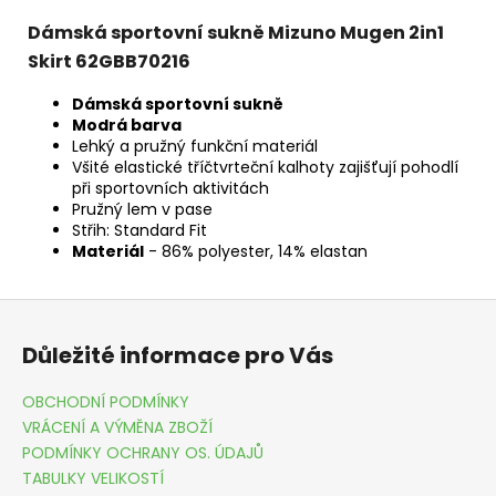
Dámská sportovní sukně Mizuno Mugen 2in1
Skirt 62GBB70216
Dámská sportovní sukně
Modrá barva
Lehký a pružný funkční materiál
Všité elastické tříčtvrteční kalhoty zajišťují pohodlí
při sportovních aktivitách
Pružný lem v pase
Střih: Standard Fit
Materiál
- 86% polyester, 14% elastan
Z
á
Důležité informace pro Vás
p
a
OBCHODNÍ PODMÍNKY
t
VRÁCENÍ A VÝMĚNA ZBOŽÍ
í
PODMÍNKY OCHRANY OS. ÚDAJŮ
TABULKY VELIKOSTÍ