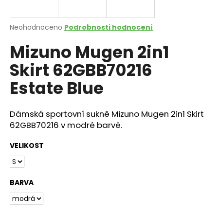
a
j
Průměrné
Neohodnoceno
Podrobnosti hodnocení
í
hodnocení
Mizuno Mugen 2in1
produktu
t
je
?
Skirt 62GBB70216
0,0
z
Estate Blue
5
hvězdiček.
Dámská sportovní sukně Mizuno Mugen 2in1 Skirt
HLEDAT
62GBB70216 v modré barvě.
VELIKOST
D
o
p
BARVA
o
r
u