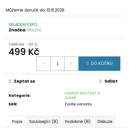
č
u
Můžeme doručit do:
10.8.2026
j
e
SKLADEM EXPO
m
Značka:
Mizuno
e
FORCE
1 290 Kč
–61 %
499 Kč
MTB
CORE
ČERVENÉ
Měrná
DO KOŠÍKU
cena:
199
Kč
Původně:
469
Zeptat se
Sdílet
Kč
DÁMSKÉ KRAŤASY A
Kategorie
:
SUKNĚ
EAN
:
Zvolte variantu
Popis
Související (8)
Podobné (8)
Diskuze