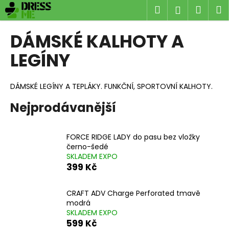
K
Přejít
Hledat
Náku
M
Přihlášen
na
o
obsah
Zpět
Zpět
košík
š
DÁMSKÉ KALHOTY A
í
C
LEGÍNY
k
o
p
DÁMSKÉ LEGÍNY A TEPLÁKY. FUNKČNÍ, SPORTOVNÍ KALHOTY.
o
Nejprodávanější
t
ř
e
FORCE RIDGE LADY do pasu bez vložky
b
černo-šedé
SKLADEM EXPO
u
399 Kč
j
e
CRAFT ADV Charge Perforated tmavě
t
modrá
e
SKLADEM EXPO
599 Kč
n