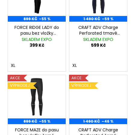
č
s
t
u
p
ů
j
r
899 KČ
–55 %
1 490 KČ
–59 %
e
m
o
FORCE RIDGE LADY do
CRAFT ADV Charge
e
pasu bez vložky
Perforated tmavě
d
černo-šedé
modrá
SKLADEM EXPO
SKLADEM EXPO
u
399 Kč
599 Kč
FORCE
k
SPECTER
TYRKYS.-
t
MODRÉ
XL
XL
MODRÉ
ů
ZRC.
SKLO
AKCE
AKCE
599
VÝPRODEJ
VÝPRODEJ
Kč
Původně:
1
199
Kč
899 KČ
–55 %
1 490 KČ
–46 %
FORCE MAZE do pasu
CRAFT ADV Charge