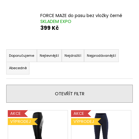
a
j
FORCE MAZE do pasu bez vložky černé
SKLADEM EXPO
í
399 Kč
t
?
Ř
a
Doporučujeme
Nejlevnější
Nejdražší
Nejprodávanější
z
Abecedně
e
HLEDAT
n
í
OTEVŘÍT FILTR
p
D
r
o
V
o
p
AKCE
AKCE
o
ý
d
VÝPRODEJ
VÝPRODEJ
r
p
u
u
i
k