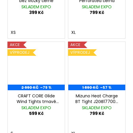
bez vložky černé
Perforated černá
SKLADEM EXPO
SKLADEM EXPO
399 Kč
799 Kč
XS
XL
AKCE
AKCE
VÝPRODEJ
VÝPRODEJ
2 990 KČ
–79 %
1 890 KČ
–57 %
CRAFT CORE Glide
Mizuno Heat Charge
Wind Tights tmavě
BT Tight J2GB177009
modrá
Black
SKLADEM EXPO
SKLADEM EXPO
599 Kč
799 Kč