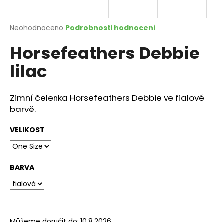
a
j
Průměrné
Neohodnoceno
Podrobnosti hodnocení
í
hodnocení
Horsefeathers Debbie
produktu
t
je
?
lilac
0,0
z
5
hvězdiček.
Zimní čelenka Horsefeathers Debbie ve fialové
barvě.
HLEDAT
VELIKOST
D
o
BARVA
p
o
r
u
Můžeme doručit do:
10.8.2026