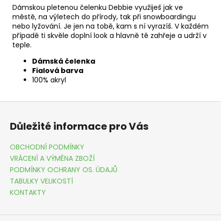
Dámskou pletenou čelenku Debbie využiješ jak ve
městě, na výletech do přírody, tak při snowboardingu
nebo lyžování. Je jen na tobě, kam s ní vyrazíš. V každém
případě ti skvěle doplní look a hlavně tě zahřeje a udrží v
teple.
Dámská čelenka
Fialová barva
100% akryl
Z
á
Důležité informace pro Vás
p
a
OBCHODNÍ PODMÍNKY
t
VRÁCENÍ A VÝMĚNA ZBOŽÍ
í
PODMÍNKY OCHRANY OS. ÚDAJŮ
TABULKY VELIKOSTÍ
KONTAKTY