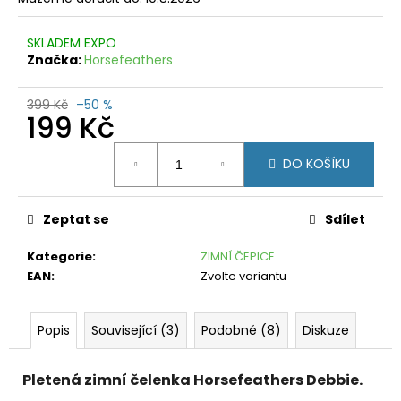
č
u
j
SKLADEM EXPO
e
Značka:
Horsefeathers
m
e
399 Kč
–50 %
199 Kč
FORCE
Měrná
MILD
DO KOŠÍKU
KR.
cena:
RUKÁV
TM.
FIALOVÝ
Zeptat se
Sdílet
599
Kč
Kategorie
:
ZIMNÍ ČEPICE
Původně:
EAN
:
Zvolte variantu
1
199
Kč
Popis
Související (3)
Podobné (8)
Diskuze
Pletená zimní čelenka Horsefeathers Debbie.