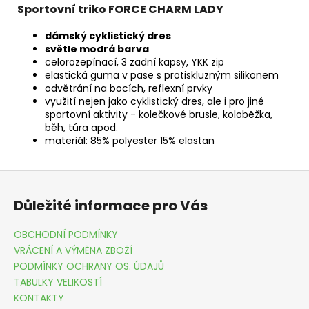
Sportovní triko FORCE CHARM LADY
dámský cyklistický dres
světle modrá barva
celorozepínací, 3 zadní kapsy, YKK zip
elastická guma v pase s protiskluzným silikonem
odvětrání na bocích, reflexní prvky
využití nejen jako cyklistický dres, ale i pro jiné
sportovní aktivity - kolečkové brusle, koloběžka,
běh, túra apod.
materiál: 85% polyester 15% elastan
Z
á
Důležité informace pro Vás
p
a
OBCHODNÍ PODMÍNKY
t
VRÁCENÍ A VÝMĚNA ZBOŽÍ
í
PODMÍNKY OCHRANY OS. ÚDAJŮ
TABULKY VELIKOSTÍ
KONTAKTY