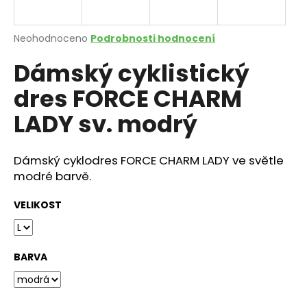
a
j
Průměrné
Neohodnoceno
Podrobnosti hodnocení
í
hodnocení
Dámský cyklistický
produktu
t
je
?
dres FORCE CHARM
0,0
z
LADY sv. modrý
5
hvězdiček.
Dámský cyklodres FORCE CHARM LADY ve světle
HLEDAT
modré barvě.
VELIKOST
D
o
p
BARVA
o
r
u