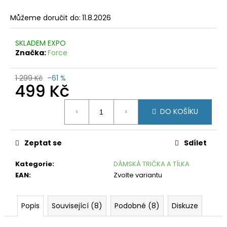
č
u
Můžeme doručit do:
11.8.2026
j
e
SKLADEM EXPO
m
Značka:
Force
e
FORCE
1 299 Kč
–61 %
499 Kč
MTB
ANGLE
RŮŽOVO-
Měrná
ČERNÉ
DO KOŠÍKU
cena:
199
Kč
Původně:
Zeptat se
Sdílet
449
Kč
Kategorie
:
DÁMSKÁ TRIČKA A TÍLKA
EAN
:
Zvolte variantu
Popis
Související (8)
Podobné (8)
Diskuze