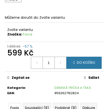
č
u
j
e
Můžeme doručit do:
Zvolte variantu
m
e
Zvolte variantu
Značka:
Force
FORCE
MTB
ANGLE
1 399 Kč
–57 %
ČERVENO-
599 Kč
ČERNÉ
Měrná
199
DO KOŠÍKU
cena:
Kč
Původně:
449
Kč
Zeptat se
Sdílet
Kategorie
:
DÁMSKÁ TRIČKA A TÍLKA
EAN
:
8592627162824
Popis
Související (8)
Podobné (8)
Diskuze