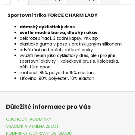
Sportovní triko FORCE CHARM LADY
dámský cyklistický dres
světle modrá barva, dlouhý rukáv
celorozepínací, 3 zadní kapsy, YKK zip
elastická guma v pase s protiskluzným silikonem
odvětrání na bocích, reflexní prvky
využití nejen jako cyklistický dres, ale i pro jiné
sportovní aktivity - kolečkové brusle, koloběžka,
běh, túra apod.
materiál: 85% polyester 15% elastan
síťovina: 90% polyester, 10% elastan
Z
á
Důležité informace pro Vás
p
a
OBCHODNÍ PODMÍNKY
t
VRÁCENÍ A VÝMĚNA ZBOŽÍ
í
PODMÍNKY OCHRANY OS. ÚDAJŮ