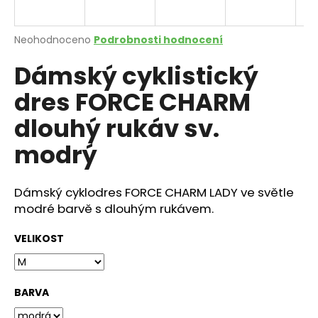
a
j
Průměrné
Neohodnoceno
Podrobnosti hodnocení
í
hodnocení
Dámský cyklistický
produktu
t
je
?
dres FORCE CHARM
0,0
z
dlouhý rukáv sv.
5
hvězdiček.
modrý
HLEDAT
Dámský cyklodres FORCE CHARM LADY ve světle
modré barvě s dlouhým rukávem.
D
VELIKOST
o
p
o
r
BARVA
u