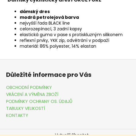
dámský dres
modrá petrolejová barva
nejvyšší řada BLACK line
celorozepínací, 3 zadní kapsy
elastická guma v pase s protiskluzným silikonem
reflexní prvky, YKK zip, odvětrání v podpaží
materiál: 86% polyester, 14% elastan
Z
á
Důležité informace pro Vás
p
a
OBCHODNÍ PODMÍNKY
t
VRÁCENÍ A VÝMĚNA ZBOŽÍ
í
PODMÍNKY OCHRANY OS. ÚDAJŮ
TABULKY VELIKOSTÍ
KONTAKTY
Vytvořil Shoptet