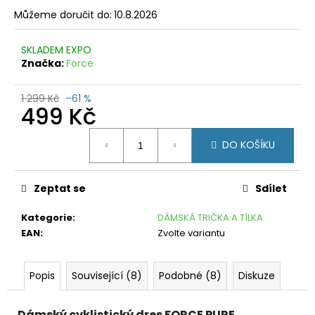
č
Můžeme doručit do:
10.8.2026
u
j
e
SKLADEM EXPO
m
Značka:
Force
e
1 299 Kč
–61 %
CRAFT
499 Kč
HYBRID
WEATHER
Měrná
BLACK
DO KOŠÍKU
cena:
599
Kč
Původně:
Zeptat se
Sdílet
1
250
Kategorie
:
DÁMSKÁ TRIČKA A TÍLKA
Kč
EAN
:
Zvolte variantu
Popis
Související (8)
Podobné (8)
Diskuze
Dámský cyklistický dres FORCE PURE