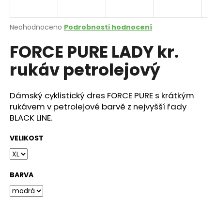
a
j
Průměrné
Neohodnoceno
Podrobnosti hodnocení
í
hodnocení
FORCE PURE LADY kr.
produktu
t
je
?
rukáv petrolejový
0,0
z
5
hvězdiček.
Dámský cyklistický dres FORCE PURE s krátkým
rukávem v petrolejové barvě z nejvyšší řady
HLEDAT
BLACK LINE.
VELIKOST
D
o
p
BARVA
o
r
u