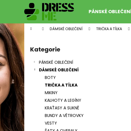
K
Přejít
na
o
PÁNSKÉ OBLEČEN
obsah
Zpět
Zpět
š
do
do
í
Domů
DÁMSKÉ OBLEČENÍ
TRIČKA A TÍLKA
k
obchodu
obchodu
P
o
Kategorie
Přeskočit
s
kategorie
t
PÁNSKÉ OBLEČENÍ
r
DÁMSKÉ OBLEČENÍ
a
BOTY
n
TRIČKA A TÍLKA
n
MIKINY
í
MIZUNO HEAT CHARGE BT TIGHT
KALHOTY A LEGÍNY
J2GB177009 BLACK
p
KRAŤASY A SUKNĚ
799 Kč
a
Původně:
1 890 Kč
BUNDY A VĚTROVKY
n
VESTY
e
ŠATY A OVERALY