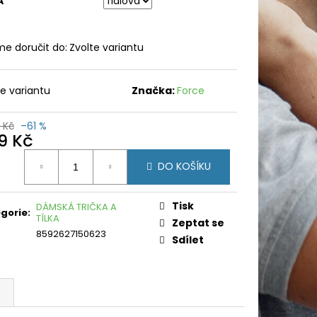
A
e doručit do:
Zvolte variantu
te variantu
Značka:
Force
 Kč
–61 %
9 Kč
ná
DO KOŠÍKU
:
Tisk
DÁMSKÁ TRIČKA A
gorie
:
TÍLKA
Zeptat se
8592627150623
Sdílet