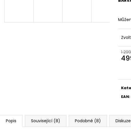
BARV
Můžem
Zvol
1 299
49
Měr
cena
Kate
EAN
:
Popis
Související (8)
Podobné (8)
Diskuze