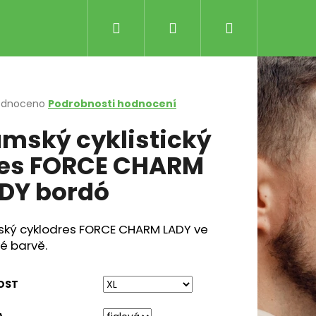
Hledat
Přihlášení
Nákupní
košík
rné
odnoceno
Podrobnosti hodnocení
cení
mský cyklistický
ktu
es FORCE CHARM
DY bordó
ček.
ký cyklodres FORCE CHARM LADY ve
 NANOWEIGHT LS ČERNÁ
Následující
é barvě.
 Kč
OST