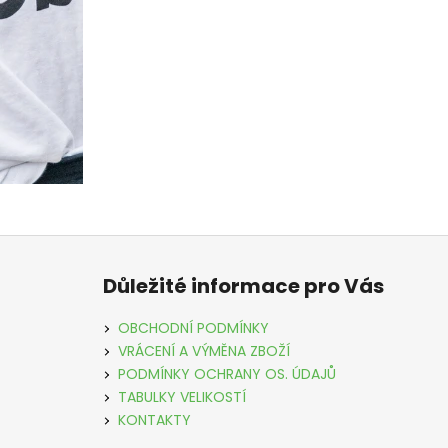
Z
á
Důležité informace pro Vás
p
a
OBCHODNÍ PODMÍNKY
t
VRÁCENÍ A VÝMĚNA ZBOŽÍ
í
PODMÍNKY OCHRANY OS. ÚDAJŮ
TABULKY VELIKOSTÍ
KONTAKTY