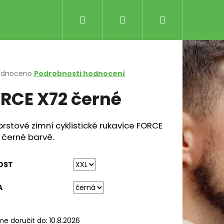
Hledat
Přihlášení
Nákupní
košík
rné
odnoceno
Podrobnosti hodnocení
cení
RCE X72 černé
ktu
rstové zimní cyklistické rukavice FORCE
 černé barvě.
ček.
OST
Následující
LE RŮŽOVO-ČERNÉ
A
Kč
e doručit do:
10.8.2026