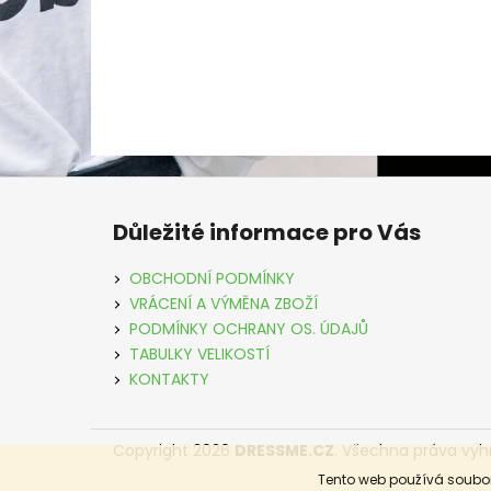
Z
á
Důležité informace pro Vás
p
a
OBCHODNÍ PODMÍNKY
t
VRÁCENÍ A VÝMĚNA ZBOŽÍ
í
PODMÍNKY OCHRANY OS. ÚDAJŮ
TABULKY VELIKOSTÍ
KONTAKTY
Copyright 2026
DRESSME.CZ
. Všechna práva vyh
Tento web používá soubor