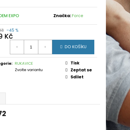
DEM EXPO
Značka:
Force
Kč
–45 %
9 Kč
ná
DO KOŠÍKU
:
Tisk
gorie
:
RUKAVICE
Zvolte variantu
Zeptat se
Sdílet
72