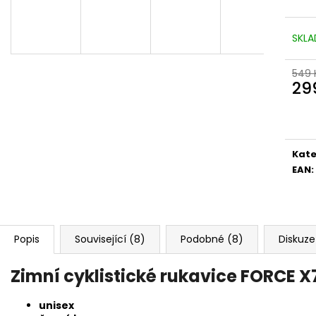
SKLA
549 
29
Měr
cena
Kate
EAN
:
Popis
Související (8)
Podobné (8)
Diskuze
Zimní cyklistické rukavice FORCE X
unisex