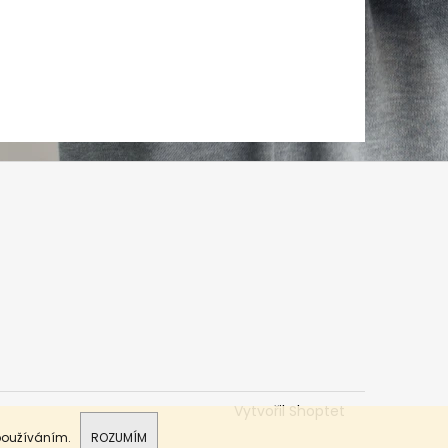
Vytvořil Shoptet
 používáním.
ROZUMÍM