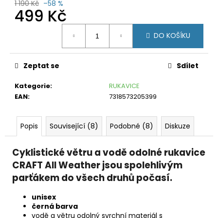
č
1 190 Kč
–58 %
499 Kč
u
j
Měrná
e
DO KOŠÍKU
cena:
m
e
Zeptat se
Sdílet
MEATFLY
WINGS
Kategorie
:
RUKAVICE
A
EAN
:
7318573205399
199
Kč
Původně:
Popis
Související (8)
Podobné (8)
Diskuze
350
Kč
Cyklistické větru a vodě odolné rukavice
CRAFT All Weather jsou spolehlivým
parťákem do všech druhů počasí.
unisex
černá barva
vodě a větru odolný svrchní materiál s