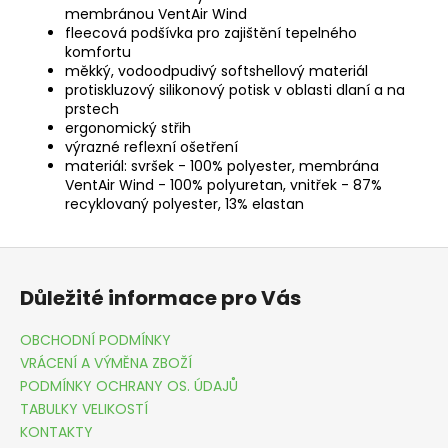
membránou VentAir Wind
fleecová podšívka pro zajištění tepelného
komfortu
měkký, vodoodpudivý softshellový materiál
protiskluzový silikonový potisk v oblasti dlaní a na
prstech
ergonomický střih
výrazné reflexní ošetření
materiál: svršek - 100% polyester, membrána
VentAir Wind - 100% polyuretan, vnitřek - 87%
recyklovaný polyester, 13% elastan
Z
á
Důležité informace pro Vás
p
a
OBCHODNÍ PODMÍNKY
t
VRÁCENÍ A VÝMĚNA ZBOŽÍ
í
PODMÍNKY OCHRANY OS. ÚDAJŮ
TABULKY VELIKOSTÍ
KONTAKTY