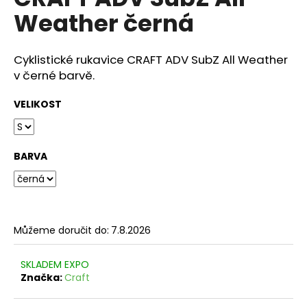
je
a
Weather černá
0,0
z
j
5
í
hvězdiček.
Cyklistické rukavice CRAFT ADV SubZ All Weather
t
v černé barvě.
?
VELIKOST
BARVA
HLEDAT
D
Můžeme doručit do:
7.8.2026
o
p
o
SKLADEM EXPO
r
Značka:
Craft
u