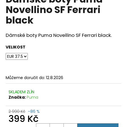
je
a
Novellino SF Ferrari
0,0
z
j
black
5
í
hvězdiček.
t
Dámské boty Puma Novellino SF Ferrari black.
?
VELIKOST
HLEDAT
Můžeme doručit do:
12.8.2026
D
SKLADEM ZLÍN
o
Značka:
Puma
p
o
2 990 Kč
–86 %
r
399 Kč
u
Měrná