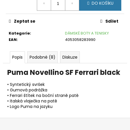
č
DO KOŠÍKU
cena:
u
j
e
Zeptat se
Sdílet
m
e
Kategorie
:
DÁMSKÉ BOTY A TENISKY
EAN
:
4053058283990
FORCE
HALE
FIALOVÉ
Popis
Podobné (8)
Diskuze
99
Kč
Puma Novellino SF Ferrari black
Původně:
159
Kč
• Syntetický svršek
• Gumová podrážka
• Ferrari štítek na boční straně patě
• Italská vlaječka na patě
• Logo Puma na jazyku
Z
á