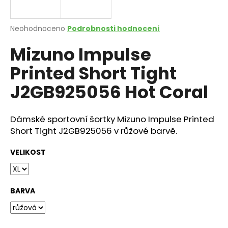
a
j
Průměrné
Neohodnoceno
Podrobnosti hodnocení
í
hodnocení
Mizuno Impulse
produktu
t
je
?
Printed Short Tight
0,0
z
J2GB925056 Hot Coral
5
hvězdiček.
Dámské sportovní šortky Mizuno Impulse Printed
HLEDAT
Short Tight J2GB925056 v růžové barvě.
VELIKOST
D
o
p
BARVA
o
r
u