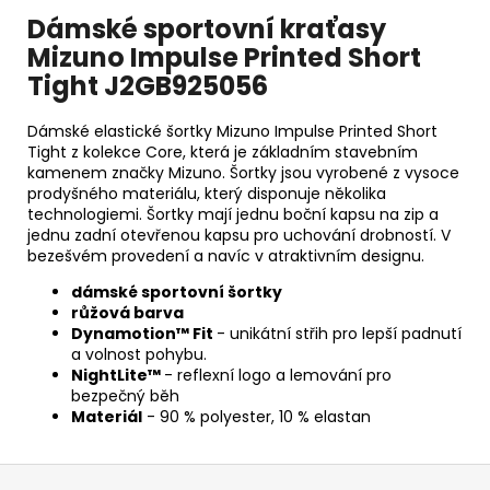
Dámské sportovní kraťasy
Mizuno Impulse Printed Short
Tight J2GB925056
Dámské elastické šortky Mizuno Impulse Printed Short
Tight z kolekce Core, která je základním stavebním
kamenem značky Mizuno. Šortky jsou vyrobené z vysoce
prodyšného materiálu, který disponuje několika
technologiemi. Šortky mají jednu boční kapsu na zip a
jednu zadní otevřenou kapsu pro uchování drobností. V
bezešvém provedení a navíc v atraktivním designu.
dámské sportovní šortky
růžová barva
Dynamotion™ Fit
- unikátní střih pro lepší padnutí
a volnost pohybu.
NightLite™
- reflexní logo a lemování pro
bezpečný běh
Materiál
- 90 % polyester, 10 % elastan
Z