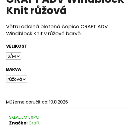
je
a
Knit růžová
0,0
z
j
5
í
hvězdiček.
Větru odolná pletená čepice CRAFT ADV
t
Windblock Knit v růžové barvě.
?
VELIKOST
BARVA
HLEDAT
D
Můžeme doručit do:
10.8.2026
o
p
o
SKLADEM EXPO
r
Značka:
Craft
u