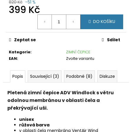
č
820 Kč
–51 %
399 Kč
u
j
Měrná
e
DO KOŠÍKU
cena:
m
e
Zeptat se
Sdílet
FORCE
MILD
Kategorie
:
ZIMNÍ ČEPICE
KR.
EAN
:
Zvolte variantu
RUKÁV
TM.
FIALOVÝ
Popis
Související (3)
Podobné (8)
Diskuze
599
Kč
Původně:
Pletená zimní čepice ADV Windlock s větru
1
199
odolnou membránou v oblasti čela a
Kč
překrývající uši.
unisex
růžová barva
v oblasti čela membrána VentAir Wind