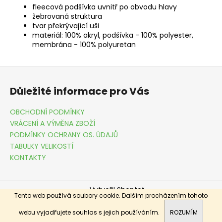
fleecová podšívka uvnitř po obvodu hlavy
žebrovaná struktura
tvar překrývající uši
materiál: 100% akryl, podšívka - 100% polyester,
membrána - 100% polyuretan
Z
á
Důležité informace pro Vás
p
a
OBCHODNÍ PODMÍNKY
t
VRÁCENÍ A VÝMĚNA ZBOŽÍ
í
PODMÍNKY OCHRANY OS. ÚDAJŮ
TABULKY VELIKOSTÍ
KONTAKTY
Vytvořil Shoptet
Tento web používá soubory cookie. Dalším procházením tohoto
Copyright 2026
DRESSME.CZ
. Všechna práva vyhrazena.
webu vyjadřujete souhlas s jejich používáním.
ROZUMÍM