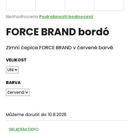
a
j
Průměrné
Neohodnoceno
Podrobnosti hodnocení
í
hodnocení
FORCE BRAND bordó
produktu
t
je
?
0,0
z
Zimní čepice FORCE BRAND v červené barvě.
5
hvězdiček.
VELIKOST
HLEDAT
BARVA
D
o
p
o
Můžeme doručit do:
10.8.2026
r
u
SKLADEM EXPO