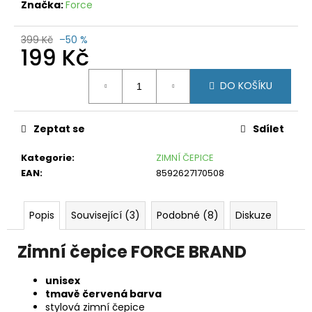
č
Značka:
Force
u
j
399 Kč
–50 %
e
199 Kč
m
Měrná
e
DO KOŠÍKU
cena:
CRAFT
HYBRID
Zeptat se
Sdílet
WEATHER
BLACK
Kategorie
:
ZIMNÍ ČEPICE
599
Kč
EAN
:
8592627170508
Původně:
1
250
Popis
Související (3)
Podobné (8)
Diskuze
Kč
Zimní čepice FORCE BRAND
unisex
tmavě červená barva
stylová zimní čepice