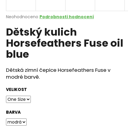
a
j
Průměrné
Neohodnoceno
Podrobnosti hodnocení
í
hodnocení
Dětský kulich
produktu
t
je
?
Horsefeathers Fuse oil
0,0
z
blue
5
hvězdiček.
Dětská zimní čepice Horsefeathers Fuse v
HLEDAT
modré barvě.
VELIKOST
D
o
p
BARVA
o
r
u