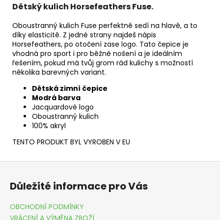
Dětský kulich Horsefeathers Fuse.
Oboustranný kulich Fuse perfektně sedí na hlavě, a to
díky elasticitě. Z jedné strany najdeš nápis
Horsefeathers, po otočení zase logo. Tato čepice je
vhodná pro sport i pro běžné nošení a je ideálním
řešením, pokud má tvůj grom rád kulichy s možností
několika barevných variant.
Dětská zimní čepice
Modrá barva
Jacquardové logo
Oboustranný kulich
100% akryl
TENTO PRODUKT BYL VYROBEN V EU
Z
á
Důležité informace pro Vás
p
a
OBCHODNÍ PODMÍNKY
t
VRÁCENÍ A VÝMĚNA ZBOŽÍ