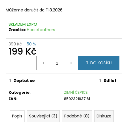
č
u
Můžeme doručit do:
11.8.2026
j
e
SKLADEM EXPO
m
Značka:
Horsefeathers
e
CRAFT
399 Kč
–50 %
199 Kč
ISOLATE
M
ČERNÁ
Měrná
DO KOŠÍKU
cena:
990
Kč
Původně:
2
Zeptat se
Sdílet
590
Kč
Kategorie
:
ZIMNÍ ČEPICE
EAN
:
8592321637161
Popis
Související (3)
Podobné (8)
Diskuze