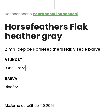
a
j
Průměrné
Neohodnoceno
Podrobnosti hodnocení
í
hodnocení
Horsefeathers Flak
produktu
t
je
?
heather gray
0,0
z
5
hvězdiček.
Zimní čepice Horsefeathers Flak v šedé barvě.
HLEDAT
VELIKOST
BARVA
D
o
p
o
r
Můžeme doručit do:
11.8.2026
u