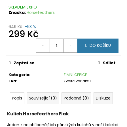
č
u
SKLADEM EXPO
j
Značka:
Horsefeathers
e
m
649 Kč
–53 %
299 Kč
e
Měrná
MIZUNO
DO KOŠÍKU
cena:
HEAT
CHARGE
BT
TIGHT
Zeptat se
Sdílet
J2GB177009
BLACK
Kategorie
:
ZIMNÍ ČEPICE
799
EAN
:
Zvolte variantu
Kč
Původně:
1
Popis
Související (3)
Podobné (8)
Diskuze
890
Kč
Kulich Horsefeathers Flak
Jeden z nejoblíbenějších pánských kulichů v naší kolekci