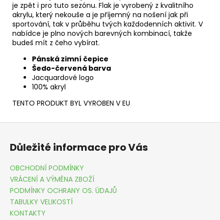
je zpět i pro tuto sezónu. Flak je vyrobený z kvalitního
akrylu, který nekouše a je příjemný na nošení jak při
sportování, tak v průběhu tvých každodenních aktivit. V
nabídce je plno nových barevných kombinací, takže
budeš mít z čeho vybírat.
Pánská zimní čepice
Šedo-červená barva
Jacquardové logo
100% akryl
TENTO PRODUKT BYL VYROBEN V EU
Z
á
Důležité informace pro Vás
p
a
OBCHODNÍ PODMÍNKY
t
VRÁCENÍ A VÝMĚNA ZBOŽÍ
í
PODMÍNKY OCHRANY OS. ÚDAJŮ
TABULKY VELIKOSTÍ
KONTAKTY