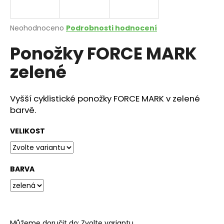
a
j
Průměrné
Neohodnoceno
Podrobnosti hodnocení
í
hodnocení
Ponožky FORCE MARK
produktu
t
je
?
zelené
0,0
z
5
hvězdiček.
Vyšší cyklistické ponožky FORCE MARK v zelené
barvě.
HLEDAT
VELIKOST
D
o
BARVA
p
o
r
u
Můžeme doručit do:
Zvolte variantu