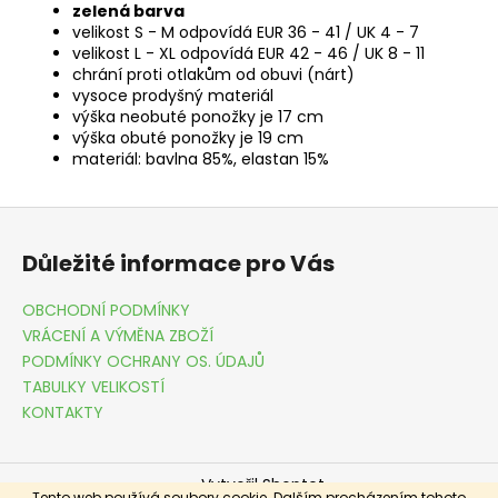
zelená barva
velikost S - M odpovídá EUR 36 - 41 / UK 4 - 7
velikost L - XL odpovídá EUR 42 - 46 / UK 8 - 11
chrání proti otlakům od obuvi (nárt)
vysoce prodyšný materiál
výška neobuté ponožky je 17 cm
výška obuté ponožky je 19 cm
materiál: bavlna 85%, elastan 15%
Z
á
Důležité informace pro Vás
p
a
OBCHODNÍ PODMÍNKY
t
VRÁCENÍ A VÝMĚNA ZBOŽÍ
í
PODMÍNKY OCHRANY OS. ÚDAJŮ
TABULKY VELIKOSTÍ
KONTAKTY
Vytvořil Shoptet
Tento web používá soubory cookie. Dalším procházením tohoto