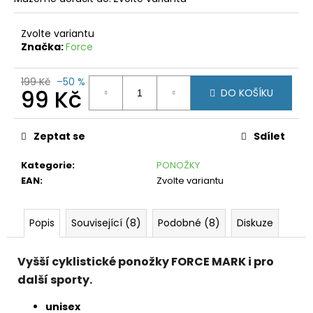
č
u
j
Zvolte variantu
e
Značka:
Force
m
e
199 Kč
–50 %
99 Kč
DO KOŠÍKU
MIZUNO
Měrná
IMPULSE
CORE
cena:
Zeptat se
Sdílet
TANK
J2GAC20909
BLACK
Kategorie
:
PONOŽKY
(W)
EAN
:
Zvolte variantu
299
Kč
Původně:
Popis
Související (8)
Podobné (8)
Diskuze
790
Kč
Vyšší cyklistické ponožky FORCE MARK i pro
další sporty.
unisex