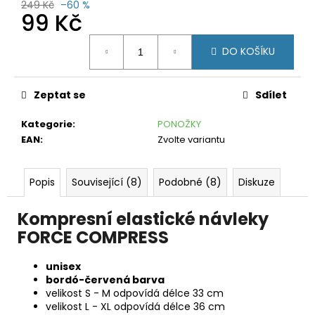
č
249 Kč
–60 %
99 Kč
u
j
Měrná
e
DO KOŠÍKU
cena:
m
e
Zeptat se
Sdílet
CRAFT
ADV
Kategorie
:
PONOŽKY
CHARGE
EAN
:
Zvolte variantu
PERFORATED
TMAVĚ
MODRÁ
Popis
Související (8)
Podobné (8)
Diskuze
599
Kč
Původně:
Kompresní elastické návleky
1
FORCE COMPRESS
490
Kč
unisex
bordó-červená barva
velikost S - M odpovídá délce 33 cm
velikost L - XL odpovídá délce 36 cm