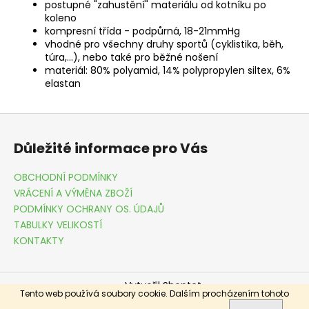
postupné "zahustění" materiálu od kotníku po
koleno
kompresní třída - podpůrná, 18-21mmHg
vhodné pro všechny druhy sportů (cyklistika, běh,
túra,...), nebo také pro běžné nošení
materiál: 80% polyamid, 14% polypropylen siltex, 6%
elastan
Z
á
Důležité informace pro Vás
p
a
OBCHODNÍ PODMÍNKY
t
VRÁCENÍ A VÝMĚNA ZBOŽÍ
í
PODMÍNKY OCHRANY OS. ÚDAJŮ
TABULKY VELIKOSTÍ
KONTAKTY
Vytvořil Shoptet
Tento web používá soubory cookie. Dalším procházením tohoto
Copyright 2026
DRESSME.CZ
. Všechna práva vyhrazena.