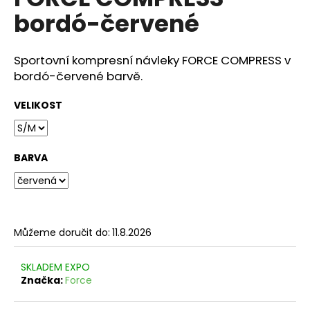
je
a
bordó-červené
0,0
z
j
5
í
hvězdiček.
Sportovní kompresní návleky FORCE COMPRESS v
t
bordó-červené barvě.
?
VELIKOST
BARVA
HLEDAT
D
Můžeme doručit do:
11.8.2026
o
p
o
SKLADEM EXPO
r
Značka:
Force
u