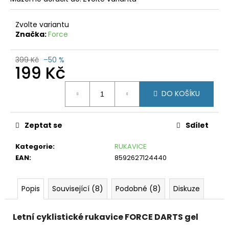
č
u
j
Zvolte variantu
e
Značka:
Force
m
e
399 Kč
–50 %
199 Kč
PONOŽKY
Měrná
FORCE
DO KOŠÍKU
IN
cena:
HEART
DLOUHÉ
BÍLÉ
Zeptat se
Sdílet
99
Kč
Kategorie
:
RUKAVICE
Původně:
EAN
:
8592627124440
199
Kč
Popis
Související (8)
Podobné (8)
Diskuze
Letní cyklistické rukavice FORCE DARTS gel