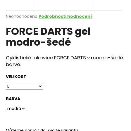
a
j
Průměrné
Neohodnoceno
Podrobnosti hodnocení
í
hodnocení
FORCE DARTS gel
produktu
t
je
?
modro-šedé
0,0
z
5
hvězdiček.
Cyklistické rukavice FORCE DARTS v modro-šedé
barvě.
HLEDAT
VELIKOST
D
o
BARVA
p
o
r
u
Můžeme doručit do:
Zvolte variantu