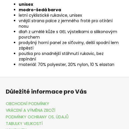
unisex
modro-šedá barva
letní cyklistické rukavice, unisex
vnější strana palce z jemného froté pro otírání
nosu
dlaň z umělé kůže s GEL výstelkami a silikonovým
povrchem
prodyšný horní panel ze síťoviny, delší spodní lem
zápěstí
poutka pro snadnější stáhnutí rukavic, bez
zapínání
materiál: 70% polyester, 20% nylon, 10 % elastan
Z
á
Důležité informace pro Vás
p
a
OBCHODNÍ PODMÍNKY
t
VRÁCENÍ A VÝMĚNA ZBOŽÍ
í
PODMÍNKY OCHRANY OS. ÚDAJŮ
TABULKY VELIKOSTÍ