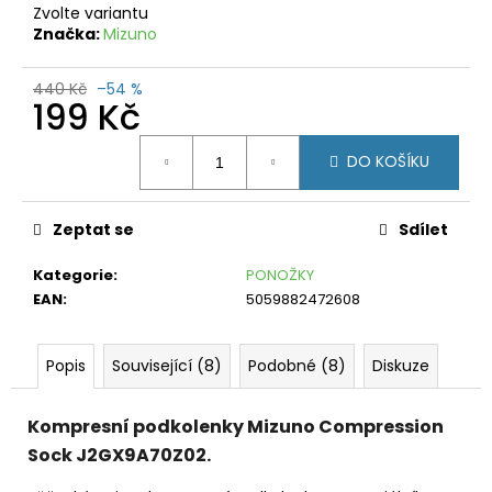
č
Zvolte variantu
u
Značka:
Mizuno
j
e
440 Kč
–54 %
m
199 Kč
e
Měrná
DO KOŠÍKU
cena:
FORCE
MTB
CORE
ČERVENÉ
Zeptat se
Sdílet
199
Kč
Kategorie
:
PONOŽKY
Původně:
EAN
:
5059882472608
469
Kč
Popis
Související (8)
Podobné (8)
Diskuze
Kompresní podkolenky Mizuno Compression
Sock J2GX9A70Z02.