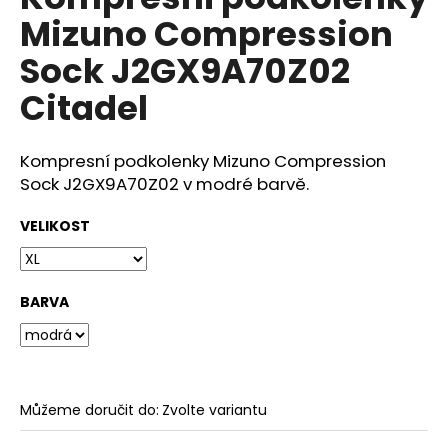
je
a
Mizuno Compression
0,0
z
j
Sock J2GX9A70Z02
5
í
hvězdiček.
Citadel
t
?
Kompresní podkolenky Mizuno Compression
Sock J2GX9A70Z02 v modré barvě.
VELIKOST
HLEDAT
BARVA
D
o
p
o
r
Můžeme doručit do:
Zvolte variantu
u