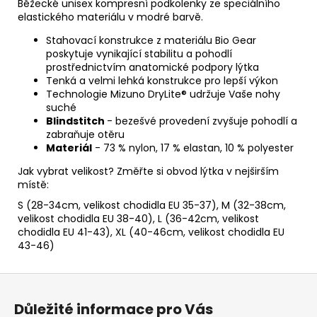
Běžecké unisex kompresní podkolenky ze speciálního
elastického materiálu v modré barvě.
Stahovací konstrukce z materiálu Bio Gear
poskytuje vynikající stabilitu a pohodlí
prostřednictvím anatomické podpory lýtka
Tenká a velmi lehká konstrukce pro lepší výkon
Technologie Mizuno DryLite® udržuje Vaše nohy
suché
Blindstitch
- bezešvé provedení zvyšuje pohodlí a
zabraňuje otěru
Materiál
- 73 % nylon, 17 % elastan, 10 % polyester
Jak vybrat velikost? Změřte si obvod lýtka v nejširším
místě:
S (28-34cm, velikost chodidla EU 35-37), M (32-38cm,
velikost chodidla EU 38-40), L (36-42cm, velikost
chodidla EU 41-43), XL (40-46cm, velikost chodidla EU
43-46)
Z
á
Důležité informace pro Vás