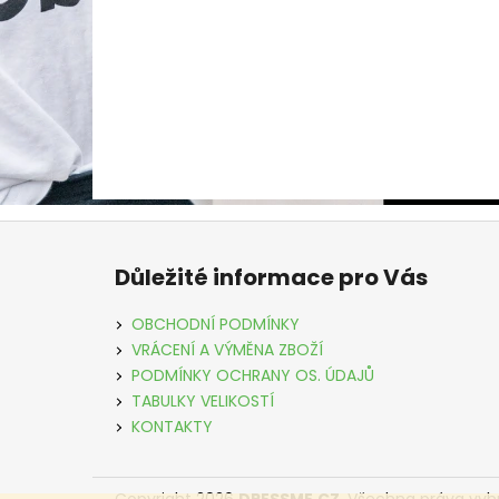
Z
á
Důležité informace pro Vás
p
a
OBCHODNÍ PODMÍNKY
t
VRÁCENÍ A VÝMĚNA ZBOŽÍ
í
PODMÍNKY OCHRANY OS. ÚDAJŮ
TABULKY VELIKOSTÍ
KONTAKTY