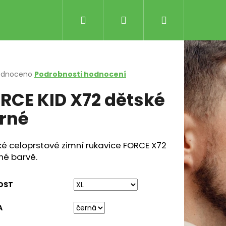
Hledat
Přihlášení
Nákupní
košík
rné
odnoceno
Podrobnosti hodnocení
cení
RCE KID X72 dětské
ktu
rné
ček.
é celoprstové zimní rukavice FORCE X72
né barvě.
Následující
LE RŮŽOVO-ČERNÉ
OST
Kč
A