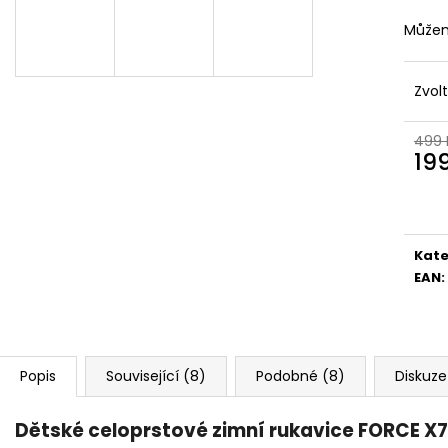
Můžem
Zvol
499 
19
Měr
cena
Kate
EAN
:
Popis
Související (8)
Podobné (8)
Diskuze
Dětské celoprstové zimní rukavice FORCE X