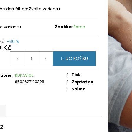
e doručit do:
Zvolte variantu
te variantu
Značka:
Force
Kč
–60 %
9 Kč
ná
DO KOŠÍKU
:
Tisk
gorie
:
RUKAVICE
8592627130328
Zeptat se
Sdílet
72