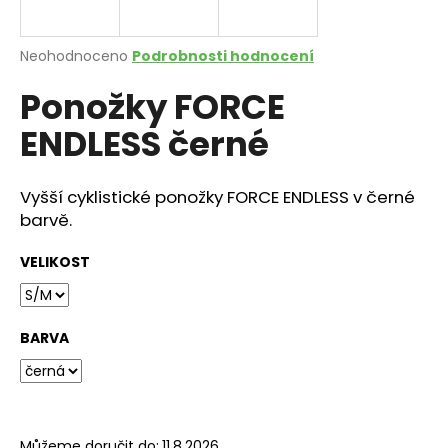
a
j
Průměrné
Neohodnoceno
Podrobnosti hodnocení
í
hodnocení
Ponožky FORCE
produktu
t
je
?
ENDLESS černé
0,0
z
5
hvězdiček.
Vyšší cyklistické ponožky FORCE ENDLESS v černé
barvě.
HLEDAT
VELIKOST
D
o
BARVA
p
o
r
u
Můžeme doručit do:
11.8.2026