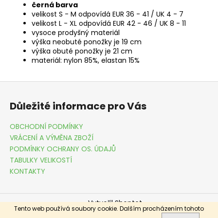
černá barva
velikost S - M odpovídá EUR 36 - 41 / UK 4 - 7
velikost L - XL odpovídá EUR 42 - 46 / UK 8 - 11
vysoce prodyšný materiál
výška neobuté ponožky je 19 cm
výška obuté ponožky je 21 cm
materiál: nylon 85%, elastan 15%
Z
á
Důležité informace pro Vás
p
a
OBCHODNÍ PODMÍNKY
t
VRÁCENÍ A VÝMĚNA ZBOŽÍ
í
PODMÍNKY OCHRANY OS. ÚDAJŮ
TABULKY VELIKOSTÍ
KONTAKTY
Vytvořil Shoptet
Tento web používá soubory cookie. Dalším procházením tohoto
Copyright 2026
DRESSME.CZ
. Všechna práva vyhrazena.