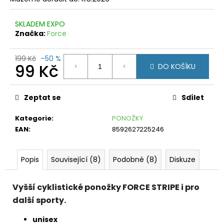
č
u
j
SKLADEM EXPO
e
Značka:
Force
m
e
199 Kč
–50 %
99 Kč
DO KOŠÍKU
PONOŽKY
Měrná
FORCE
IN
cena:
Zeptat se
Sdílet
HEART
KRÁTKÉ
BÍLÉ
Kategorie
:
PONOŽKY
EAN
:
8592627225246
99
Kč
Původně:
199
Popis
Související (8)
Podobné (8)
Diskuze
Kč
Vyšší cyklistické ponožky FORCE STRIPE i pro
další sporty.
unisex