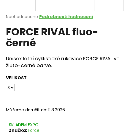
a
j
Průměrné
Neohodnoceno
Podrobnosti hodnocení
í
hodnocení
FORCE RIVAL fluo-
produktu
t
je
?
černé
0,0
z
5
hvězdiček.
Unisex letní cyklistické rukavice FORCE RIVAL ve
žluto-černé barvě.
HLEDAT
VELIKOST
D
o
p
Můžeme doručit do:
11.8.2026
o
r
SKLADEM EXPO
u
Značka:
Force