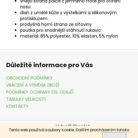
vnější strana palce z jemného froté pro otírání
nosu
dlaň z umělé kůže s výstelkami a silikonovým
protiskluzem
prodyšná horní strana ze síťoviny
poutka pro snadnější stáhnutí rukavic
materiál: 85% polyester, 10% elastan, 5% nylon
Z
á
Důležité informace pro Vás
p
a
OBCHODNÍ PODMÍNKY
t
VRÁCENÍ A VÝMĚNA ZBOŽÍ
í
PODMÍNKY OCHRANY OS. ÚDAJŮ
TABULKY VELIKOSTÍ
KONTAKTY
Vytvořil Shoptet
Tento web používá soubory cookie. Dalším procházením tohoto
Copyright 2026
DRESSME.CZ
. Všechna práva vyhrazena.