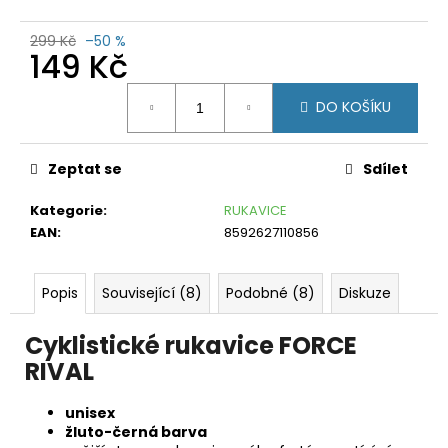
č
u
299 Kč
–50 %
j
149 Kč
e
m
Měrná
DO KOŠÍKU
e
cena:
DÁMSKÉ
TÍLKO
Zeptat se
Sdílet
CRAFT
ADV
Kategorie
:
RUKAVICE
HIT
EAN
:
8592627110856
TMAVĚ
MODRÁ
SE
VZOREM
Popis
Související (8)
Podobné (8)
Diskuze
299
Kč
Cyklistické rukavice FORCE
Původně:
RIVAL
990
Kč
unisex
žluto-černá barva