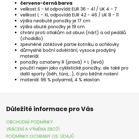
červeno-černá barva
velikost S - M odpovídá EUR 36 - 41 / UK 4 - 7
velikost L - XL odpovídá EUR 42 - 46 / UK 8 - 11
výška neobuté ponožky je 17 cm
výška obuté ponožky je 19 cm
chrání proti otlakům od obuvi (nárt) a od pedálů
(chodidlo)
zpevněné zátěžové partie kotníku a achilovky
důmyslné boční odvětrání, vysoce prodyšný
materiál
ponožky označeny R (pravá) + L (levá)
použití nejen jako cyklistické ponožky, ale také pro
další sporty (běh, túra,...), či pro běžné nošení
materiál: 96 % polyamid, 4 % elastan
Z
á
Důležité informace pro Vás
p
a
OBCHODNÍ PODMÍNKY
t
VRÁCENÍ A VÝMĚNA ZBOŽÍ
í
PODMÍNKY OCHRANY OS. ÚDAJŮ