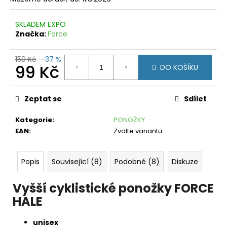
č
u
j
SKLADEM EXPO
e
Značka:
Force
m
e
159 Kč
–37 %
99 Kč
DO KOŠÍKU
PONOŽKY
Měrná
FORCE
IN
cena:
Zeptat se
Sdílet
HEART
KRÁTKÉ
BÍLÉ
Kategorie
:
PONOŽKY
EAN
:
Zvolte variantu
99
Kč
Původně:
199
Popis
Související (8)
Podobné (8)
Diskuze
Kč
Vyšší cyklistické ponožky FORCE
HALE
unisex