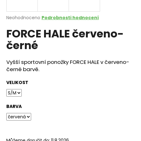
a
j
Průměrné
Neohodnoceno
Podrobnosti hodnocení
í
hodnocení
FORCE HALE červeno-
produktu
t
je
?
černé
0,0
z
5
hvězdiček.
Vyšší sportovní ponožky FORCE HALE v červeno-
černé barvě.
HLEDAT
VELIKOST
D
o
BARVA
p
o
r
u
Můžeme doručit do:
11.8.2026