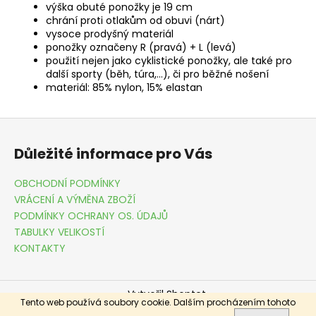
výška obuté ponožky je 19 cm
chrání proti otlakům od obuvi (nárt)
vysoce prodyšný materiál
ponožky označeny R (pravá) + L (levá)
použití nejen jako cyklistické ponožky, ale také pro
další sporty (běh, túra,...), či pro běžné nošení
materiál: 85% nylon, 15% elastan
Z
á
Důležité informace pro Vás
p
a
OBCHODNÍ PODMÍNKY
t
VRÁCENÍ A VÝMĚNA ZBOŽÍ
í
PODMÍNKY OCHRANY OS. ÚDAJŮ
TABULKY VELIKOSTÍ
KONTAKTY
Vytvořil Shoptet
Tento web používá soubory cookie. Dalším procházením tohoto
Copyright 2026
DRESSME.CZ
. Všechna práva vyhrazena.