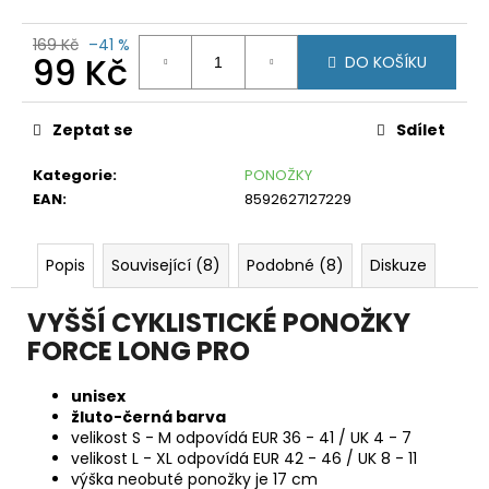
č
u
169 Kč
–41 %
j
99 Kč
DO KOŠÍKU
e
m
Měrná
e
cena:
Zeptat se
Sdílet
CYKLISTICKÉ
Kategorie
:
PONOŽKY
RUKAVICE
EAN
:
8592627127229
FORCE
DARK
ČERNÉ
Popis
Související (8)
Podobné (8)
Diskuze
299
Kč
Původně:
VYŠŠÍ CYKLISTICKÉ PONOŽKY
499
Kč
FORCE LONG PRO
unisex
žluto-černá barva
velikost S - M odpovídá EUR 36 - 41 / UK 4 - 7
velikost L - XL odpovídá EUR 42 - 46 / UK 8 - 11
výška neobuté ponožky je 17 cm