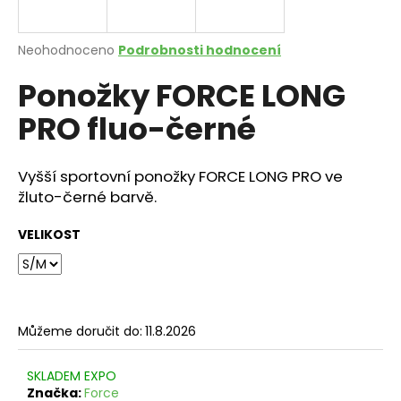
a
j
Průměrné
Neohodnoceno
Podrobnosti hodnocení
í
hodnocení
Ponožky FORCE LONG
produktu
t
je
?
PRO fluo-černé
0,0
z
5
hvězdiček.
Vyšší sportovní ponožky FORCE LONG PRO ve
žluto-černé barvě.
HLEDAT
VELIKOST
D
o
p
Můžeme doručit do:
11.8.2026
o
r
SKLADEM EXPO
u
Značka:
Force