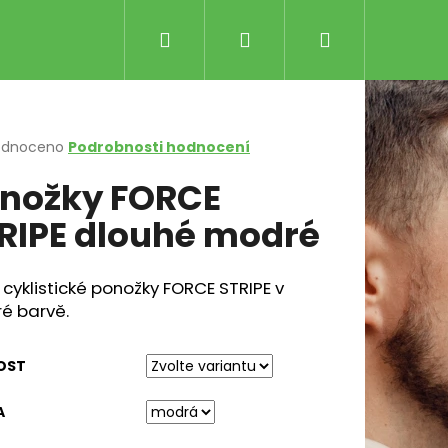
Hledat
Přihlášení
Nákupní
košík
rné
odnoceno
Podrobnosti hodnocení
cení
nožky FORCE
ktu
RIPE dlouhé modré
ček.
 cyklistické ponožky FORCE STRIPE v
é barvě.
Následující
LE RŮŽOVO-ČERNÉ
OST
Kč
A