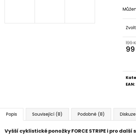
Můžem
Zvol
199 
99
Měr
cena
Kate
EAN
:
Popis
Související (8)
Podobné (8)
Diskuze
Vyšší cyklistické ponožky FORCE STRIPE i pro další 