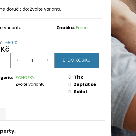
e doručit do:
Zvolte variantu
te variantu
Značka:
Force
Kč
–50 %
 Kč
ná
DO KOŠÍKU
:
Tisk
gorie
:
PONOŽKY
Zvolte variantu
Zeptat se
Sdílet
sporty.