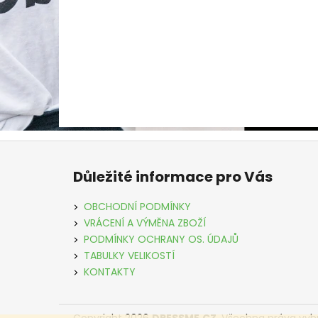
Z
á
Důležité informace pro Vás
p
a
OBCHODNÍ PODMÍNKY
t
VRÁCENÍ A VÝMĚNA ZBOŽÍ
í
PODMÍNKY OCHRANY OS. ÚDAJŮ
TABULKY VELIKOSTÍ
KONTAKTY