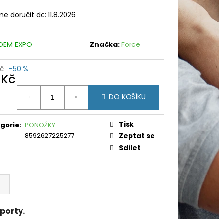
e doručit do:
11.8.2026
DEM EXPO
Značka:
Force
Kč
–50 %
 Kč
ná
DO KOŠÍKU
:
Tisk
gorie
:
PONOŽKY
8592627225277
Zeptat se
Sdílet
sporty.