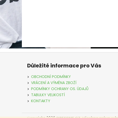
Z
á
Důležité informace pro Vás
p
a
OBCHODNÍ PODMÍNKY
t
VRÁCENÍ A VÝMĚNA ZBOŽÍ
í
PODMÍNKY OCHRANY OS. ÚDAJŮ
TABULKY VELIKOSTÍ
KONTAKTY