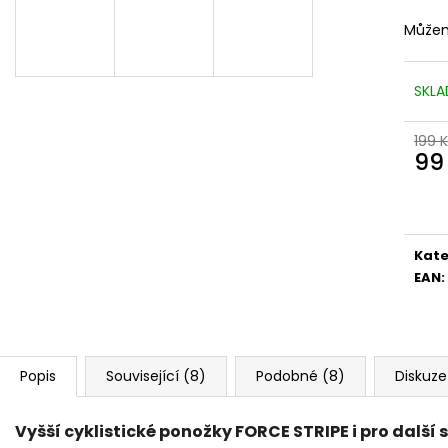
Můžem
SKLA
199 
99
Měr
cena
Kate
EAN
:
Popis
Související (8)
Podobné (8)
Diskuze
Vyšší cyklistické ponožky FORCE STRIPE i pro další 