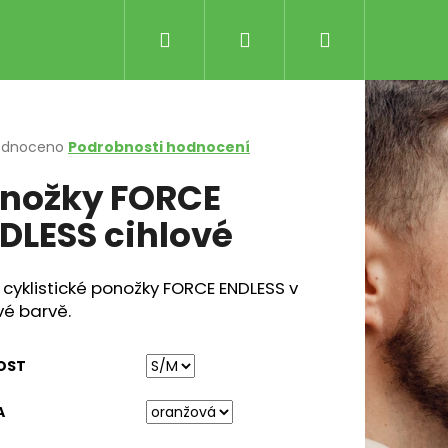
Hledat
Přihlášení
Nákupní
košík
rné
odnoceno
Podrobnosti hodnocení
cení
nožky FORCE
ktu
DLESS cihlové
ček.
 cyklistické ponožky FORCE ENDLESS v
vé barvě.
 NANOWEIGHT LS ČERNÁ
Následující
OST
 Kč
A