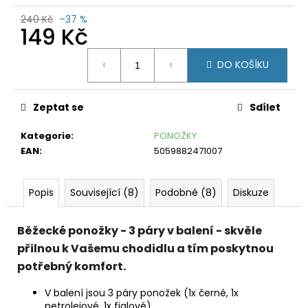
č
u
240 Kč
–37 %
149 Kč
j
e
Měrná
m
DO KOŠÍKU
cena:
e
MIZUNO
Zeptat se
Sdílet
IMPULSE
PRINTED
Kategorie
:
PONOŽKY
SHORT
TIGHT
EAN
:
5059882471007
J2GB925056
HOT
CORAL
Popis
Související (8)
Podobné (8)
Diskuze
199
Kč
Původně:
Běžecké ponožky - 3 páry v balení - skvěle
990
přilnou k Vašemu chodidlu a tím poskytnou
Kč
potřebný komfort.
V balení jsou 3 páry ponožek (1x černé, 1x
petrolejové, 1x fialové)