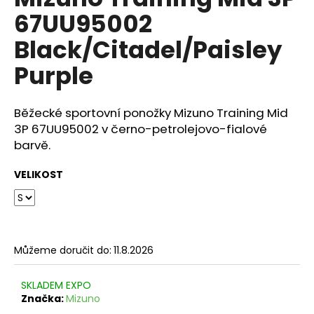
je
a
67UU95002
0,0
z
j
Black/Citadel/Paisley
5
í
hvězdiček.
Purple
t
?
Běžecké sportovní ponožky Mizuno Training Mid
3P 67UU95002 v černo-petrolejovo-fialové
barvě.
HLEDAT
VELIKOST
D
o
Můžeme doručit do:
11.8.2026
p
o
r
SKLADEM EXPO
u
Značka:
Mizuno