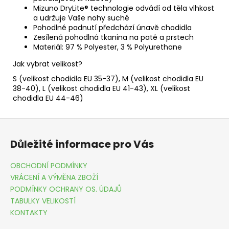
Mizuno DryLite® technologie odvádí od těla vlhkost
a udržuje Vaše nohy suché
Pohodlné padnutí předchází únavě chodidla
Zesílená pohodlná tkanina na patě a prstech
Materiál: 97 % Polyester, 3 % Polyurethane
Jak vybrat velikost?
S (velikost chodidla EU 35-37), M (velikost chodidla EU
38-40), L (velikost chodidla EU 41-43), XL (velikost
chodidla EU 44-46)
Z
á
Důležité informace pro Vás
p
a
OBCHODNÍ PODMÍNKY
t
VRÁCENÍ A VÝMĚNA ZBOŽÍ
í
PODMÍNKY OCHRANY OS. ÚDAJŮ
TABULKY VELIKOSTÍ
KONTAKTY