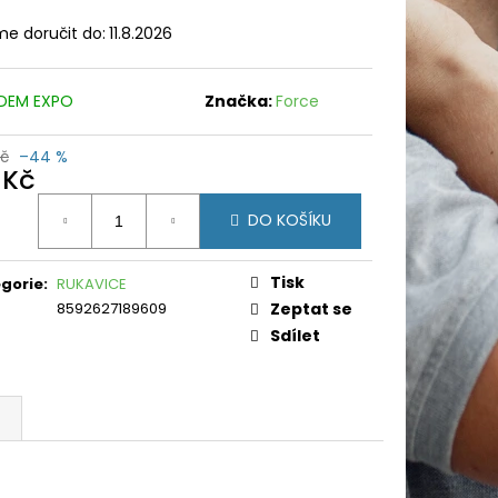
e doručit do:
11.8.2026
DEM EXPO
Značka:
Force
Kč
–44 %
 Kč
ná
DO KOŠÍKU
:
Tisk
gorie
:
RUKAVICE
8592627189609
Zeptat se
Sdílet