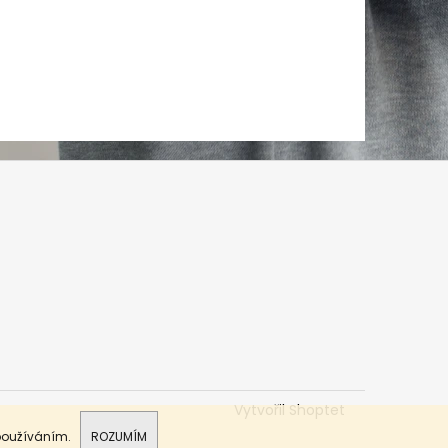
Vytvořil Shoptet
 používáním.
ROZUMÍM