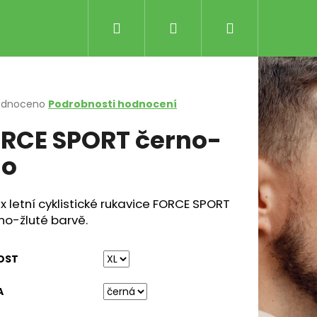
Hledat
Přihlášení
Nákupní
košík
rné
odnoceno
Podrobnosti hodnocení
cení
RCE SPORT černo-
ktu
uo
ček.
x letní cyklistické rukavice FORCE SPORT
no-žluté barvě.
Následující
WER ČERNO-MODRÉ
OST
č
A