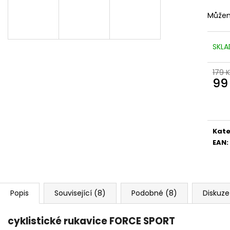
Můžem
SKLA
179 
99
Měr
cena
Kate
EAN
:
Popis
Související (8)
Podobné (8)
Diskuze
cyklistické rukavice FORCE SPORT