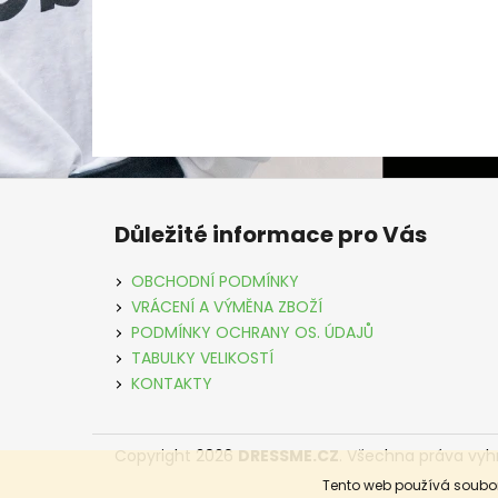
Z
á
Důležité informace pro Vás
p
a
OBCHODNÍ PODMÍNKY
t
VRÁCENÍ A VÝMĚNA ZBOŽÍ
í
PODMÍNKY OCHRANY OS. ÚDAJŮ
TABULKY VELIKOSTÍ
KONTAKTY
Copyright 2026
DRESSME.CZ
. Všechna práva vyh
Tento web používá soubor