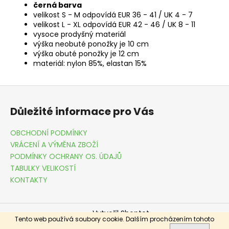
černá barva
velikost S - M odpovídá EUR 36 - 41 / UK 4 - 7
velikost L - XL odpovídá EUR 42 - 46 / UK 8 - 11
vysoce prodyšný materiál
výška neobuté ponožky je 10 cm
výška obuté ponožky je 12 cm
materiál: nylon 85%, elastan 15%
Z
á
Důležité informace pro Vás
p
a
OBCHODNÍ PODMÍNKY
t
VRÁCENÍ A VÝMĚNA ZBOŽÍ
í
PODMÍNKY OCHRANY OS. ÚDAJŮ
TABULKY VELIKOSTÍ
KONTAKTY
Vytvořil Shoptet
Tento web používá soubory cookie. Dalším procházením tohoto
Copyright 2026
DRESSME.CZ
. Všechna práva vyhrazena.