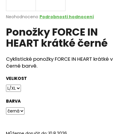
a
j
Průměrné
Neohodnoceno
Podrobnosti hodnocení
í
hodnocení
Ponožky FORCE IN
produktu
t
je
?
HEART krátké černé
0,0
z
5
hvězdiček.
Cyklistické ponožky FORCE IN HEART krátké v
černé barvě.
HLEDAT
VELIKOST
D
o
BARVA
p
o
r
u
Můžeme doručit do:
10.8.2026