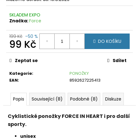
č
u
j
SKLADEM EXPO
e
Značka:
Force
m
e
199 Kč
–50 %
99 Kč
DO KOŠÍKU
FORCE
Měrná
MTB
ANGLE
cena:
Zeptat se
Sdílet
RŮŽOVO-
ČERNÉ
Kategorie
:
PONOŽKY
199
EAN
:
8592627225413
Kč
Původně:
449
Kč
Popis
Související (8)
Podobné (8)
Diskuze
Cyklistické ponožky FORCE IN HEART i pro další
sporty.
unisex