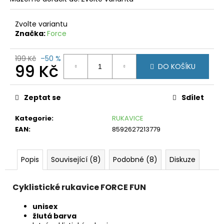
č
u
j
Zvolte variantu
e
Značka:
Force
m
e
199 Kč
–50 %
99 Kč
DO KOŠÍKU
KŠILTOVKA
Měrná
HORSEFEATHERS
BUNK
cena:
Zeptat se
Sdílet
NAVY
399
Kategorie
:
RUKAVICE
Kč
EAN
:
8592627213779
Původně:
649
Kč
Popis
Související (8)
Podobné (8)
Diskuze
Cyklistické rukavice FORCE FUN
unisex
žlutá barva