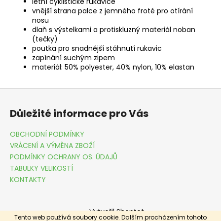
letní cyklistické rukavice
vnější strana palce z jemného froté pro otírání
nosu
dlaň s výstelkami a protiskluzný materiál noban
(tečky)
poutka pro snadnější stáhnutí rukavic
zapínání suchým zipem
materiál: 50% polyester, 40% nylon, 10% elastan
Z
á
Důležité informace pro Vás
p
a
OBCHODNÍ PODMÍNKY
t
VRÁCENÍ A VÝMĚNA ZBOŽÍ
í
PODMÍNKY OCHRANY OS. ÚDAJŮ
TABULKY VELIKOSTÍ
KONTAKTY
Vytvořil Shoptet
Tento web používá soubory cookie. Dalším procházením tohoto