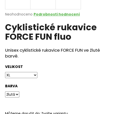
a
j
Průměrné
Neohodnoceno
Podrobnosti hodnocení
í
hodnocení
Cyklistické rukavice
produktu
t
je
?
FORCE FUN fluo
0,0
z
5
hvězdiček.
Unisex cyklistické rukavice FORCE FUN ve žluté
barvě.
HLEDAT
VELIKOST
D
o
BARVA
p
o
r
u
Můžeme doručit do:
Zvolte variantu