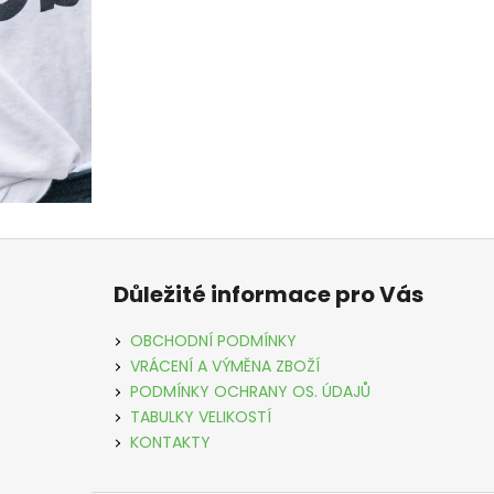
Z
á
Důležité informace pro Vás
p
a
OBCHODNÍ PODMÍNKY
t
VRÁCENÍ A VÝMĚNA ZBOŽÍ
í
PODMÍNKY OCHRANY OS. ÚDAJŮ
TABULKY VELIKOSTÍ
KONTAKTY