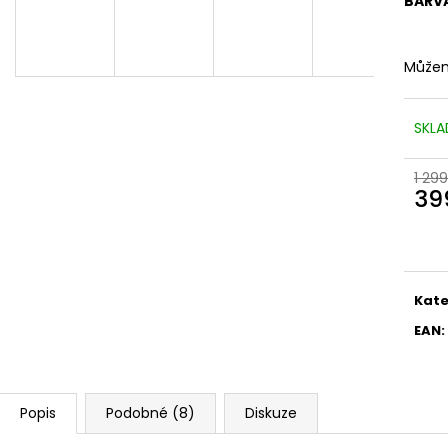
BARV
Můžem
SKLA
1 299
39
Měr
cena
Kate
EAN
:
Popis
Podobné (8)
Diskuze