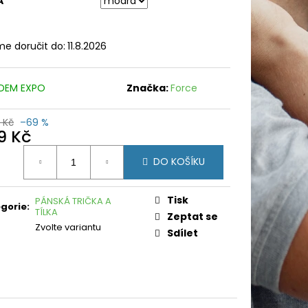
A
e doručit do:
11.8.2026
DEM EXPO
Značka:
Force
 Kč
–69 %
9 Kč
ná
DO KOŠÍKU
:
Tisk
PÁNSKÁ TRIČKA A
gorie
:
TÍLKA
Zeptat se
Zvolte variantu
Sdílet