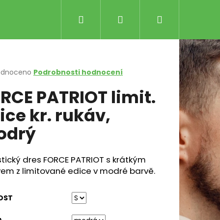
Hledat
Přihlášení
Nákupní
košík
rné
odnoceno
Podrobnosti hodnocení
cení
RCE PATRIOT limit.
ktu
ice kr. rukáv,
odrý
ček.
stický dres FORCE PATRIOT s krátkým
Následující
WER ČERNO-MODRÉ
em z limitované edice v modré barvě.
č
OST