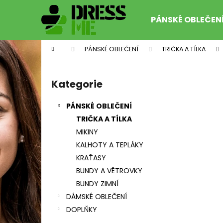
K
Přejít
na
o
PÁNSKÉ OBLEČEN
obsah
Zpět
Zpět
š
do
do
í
Domů
PÁNSKÉ OBLEČENÍ
TRIČKA A TÍLKA
k
obchodu
obchodu
P
o
Kategorie
Přeskočit
s
kategorie
t
PÁNSKÉ OBLEČENÍ
r
TRIČKA A TÍLKA
a
MIKINY
n
KALHOTY A TEPLÁKY
n
KRAŤASY
í
KŠILTOVKA HORSEFEATHERS BUNK NAVY
BUNDY A VĚTROVKY
p
399 Kč
BUNDY ZIMNÍ
Původně:
649 Kč
a
DÁMSKÉ OBLEČENÍ
n
DOPLŇKY
e