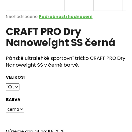
a
j
Průměrné
Neohodnoceno
Podrobnosti hodnocení
í
hodnocení
CRAFT PRO Dry
produktu
t
je
?
Nanoweight SS černá
0,0
z
5
hvězdiček.
Pánské ultralehké sportovní tričko CRAFT PRO Dry
Nanoweight SS v černé barvě.
HLEDAT
VELIKOST
D
o
BARVA
p
o
r
u
Můžeme doručit do:
11.8.2026