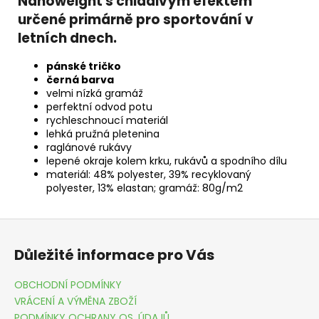
Nanoweight s chladivým efektem
určené primárně pro sportování v
letních dnech.
pánské tričko
černá barva
velmi nízká gramáž
perfektní odvod potu
rychleschnoucí materiál
lehká pružná pletenina
raglánové rukávy
lepené okraje kolem krku, rukávů a spodního dílu
materiál: 48% polyester, 39% recyklovaný
polyester, 13% elastan; gramáž: 80g/m2
Z
á
Důležité informace pro Vás
p
a
OBCHODNÍ PODMÍNKY
t
VRÁCENÍ A VÝMĚNA ZBOŽÍ
PODMÍNKY OCHRANY OS. ÚDAJŮ