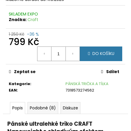
č
u
j
SKLADEM EXPO
e
Značka:
Craft
m
e
1 250 Kč
–36 %
799 Kč
FORCE
Měrná
SPECTER
DO KOŠÍKU
TYRKYS.-
cena:
MODRÉ
MODRÉ
ZRC.
Zeptat se
Sdílet
SKLO
599
Kategorie
:
PÁNSKÁ TRIČKA A TÍLKA
Kč
EAN
:
7318573274562
Původně:
1
199
Kč
Popis
Podobné (8)
Diskuze
Pánské ultralehké triko CRAFT