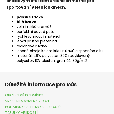
chladivým efektem určené primárně pro
sportování v letních dnech.
pánské tričko
bílá barva
velmi nízká gramáž
perfektní odvod potu
rychleschnoucí materiál
lehká pružná pletenina
raglánové rukávy
lepené okraje kolem krku, rukávů a spodního dílu
materiál: 48% polyester, 39% recyklovaný
polyester, 13% elastan; gramáž: 80g/m2
Z
á
Důležité informace pro Vás
p
a
OBCHODNÍ PODMÍNKY
t
VRÁCENÍ A VÝMĚNA ZBOŽÍ
í
PODMÍNKY OCHRANY OS. ÚDAJŮ
TABULKY VELIKOSTÍ