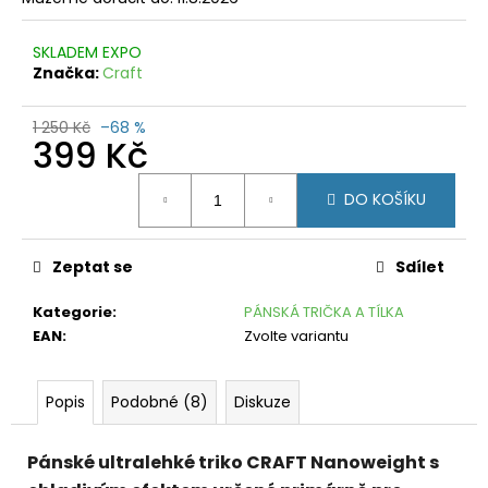
č
u
j
SKLADEM EXPO
e
Značka:
Craft
m
e
1 250 Kč
–68 %
399 Kč
DÁMSKÁ
Měrná
SUKNĚ
DO KOŠÍKU
CRAFT
cena:
PRO
HYPERVENT
2
Zeptat se
Sdílet
RŮŽOVÁ
799
Kategorie
:
PÁNSKÁ TRIČKA A TÍLKA
Kč
EAN
:
Zvolte variantu
Původně:
1
390
Kč
Popis
Podobné (8)
Diskuze
Pánské ultralehké triko CRAFT Nanoweight s