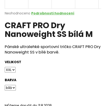
a
j
Průměrné
Neohodnoceno
Podrobnosti hodnocení
í
hodnocení
CRAFT PRO Dry
produktu
t
je
?
Nanoweight SS bílá M
0,0
z
5
hvězdiček.
Pánské ultralehké sportovní tričko CRAFT PRO Dry
Nanoweight SS v bílé barvě.
HLEDAT
VELIKOST
D
o
BARVA
p
o
r
u
Můžeme doručit do:
11.8.2026